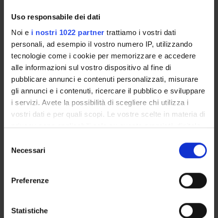
PUBBLICAZIONI
Uso responsabile dei dati
Noi e
i nostri 1022 partner
trattiamo i vostri dati
INCARICHI
personali, ad esempio il vostro numero IP, utilizzando
tecnologie come i cookie per memorizzare e accedere
alle informazioni sul vostro dispositivo al fine di
pubblicare annunci e contenuti personalizzati, misurare
ORGANIZZAZIONE
gli annunci e i contenuti, ricercare il pubblico e sviluppare
i servizi. Avete la possibilità di scegliere chi utilizza i
COMMISSIONI
vostri dati e per quali scopi. Le vostre scelte in materia di
privacy sono applicabili solo su questa proprietà digitale
GOVERNANCE
in cui avete effettuato le vostre scelte. È possibile
Selezione
modificare o revocare il proprio consenso in qualsiasi
Necessari
del
UFFICI E STRUTTURE DI SERVIZIO
momento dalla Dichiarazione sui cookie o facendo clic
consenso
sull'icona di attivazione della privacy.
SERVIZI DI SEGRETERIA STUDENTI
Preferenze
Con il tuo consenso, vorremmo anche:
STRUTTURE DEL DIPARTIMENTO
raccogliere informazioni sulla tua posizione
Statistiche