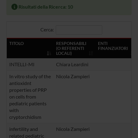
Risultati della Ricerca: 10
Cerca:
TITOLO
RESPONSABILI
ENTI
(O REFERENTI
FINANZIATORI
LOCALI)
INTELLI-MI
Chiara Leardini
In vitro study of the
Nicola Zampieri
antioxidnt
properties of PRP
on cells from
pediatric patients
with
cryptorchidism
infertility and
Nicola Zampieri
related pediatric