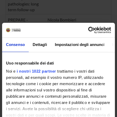
pathologies: long
term follow-up
PREPARE -
Nicola Bombieri
Personalized
Engine for Prostate
cancer Evaluation
Consenso
Dettagli
Impostazioni degli annunci
In
ROBIOPSY - AI and
Chiara Leardini
,
Commissione
Robotics for
Stefano Landi
Europea - H2020
Prostate Biopsy
Uso responsabile dei dati
PROGETTO LAPO
Nicola Zampieri
Noi e
i nostri 1022 partner
trattiamo i vostri dati
SIMULAZIONE IN
personali, ad esempio il vostro numero IP, utilizzando
CHIRURGIA MINI-
tecnologie come i cookie per memorizzare e accedere
INVASIVA: NUOVE
alle informazioni sul vostro dispositivo al fine di
FRONTIERE DI
pubblicare annunci e contenuti personalizzati, misurare
APPRENDIMENTO
gli annunci e i contenuti, ricercare il pubblico e sviluppare
Pancreatic Cancer
Salvatore Paiella
i servizi. Avete la possibilità di scegliere chi utilizza i
Early Detection
vostri dati e per quali scopi. Le vostre scelte in materia di