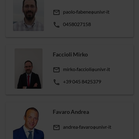
email
paolo
fabene
univr
it
phone
0458027158
Faccioli Mirko
email
mirko
faccioli
univr
it
phone
+39 045 8425379
Favaro Andrea
email
andrea
favaro
univr
it