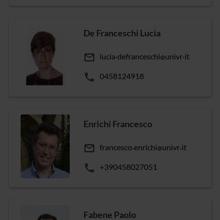
De Franceschi Lucia
email
lucia
defranceschi
univr
it
phone
0458124918
Enrichi Francesco
email
francesco
enrichi
univr
it
phone
+390458027051
Fabene Paolo