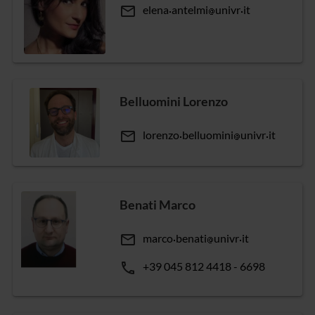
email
elena
antelmi
univr
it
Belluomini Lorenzo
email
lorenzo
belluomini
univr
it
Benati Marco
email
marco
benati
univr
it
phone
+39 045 812 4418 - 6698