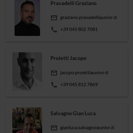
Pravadelli Graziano
email
graziano
pravadelli
univr
it
phone
+39 045 802 7081
Proietti Jacopo
email
jacopo
proietti
univr
it
phone
+39 045 812 7869
Salvagno Gian Luca
email
gianluca
salvagno
univr
it