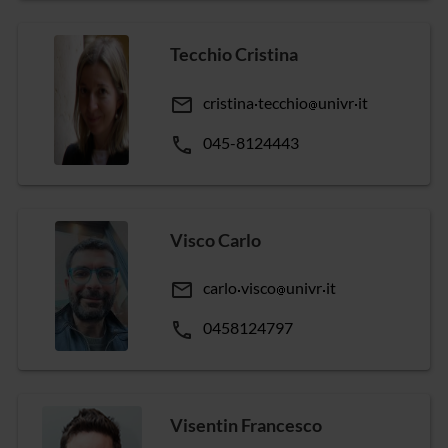
Tecchio Cristina
email
cristina
tecchio
univr
it
phone
045-8124443
Visco Carlo
email
carlo
visco
univr
it
phone
0458124797
Visentin Francesco