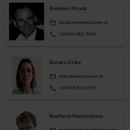
Bombieri Nicola
email
nicola
bombieri
univr
it
phone
+39 045 802 7094
Bonacci Erika
email
erika
bonacci
univr
it
phone
+39 045 812 6129
Bonifacio Massimiliano
massimiliano
bonifacio
univr