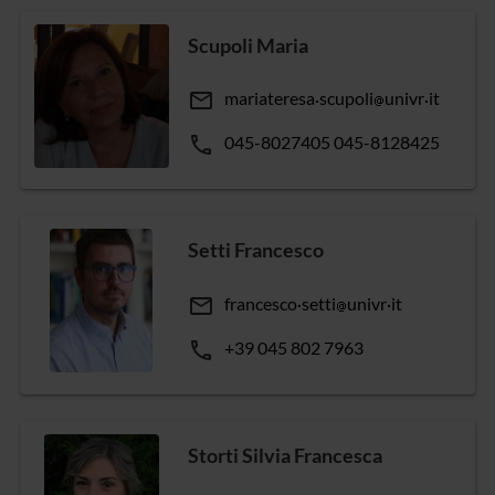
Scupoli Maria
email
mariateresa
scupoli
univr
it
phone
045-8027405 045-8128425
Setti Francesco
email
francesco
setti
univr
it
phone
+39 045 802 7963
Storti Silvia Francesca