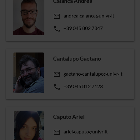
Calanca Andrea
email
andrea
calanca
univr
it
phone
+39 045 802 7847
Cantalupo Gaetano
email
gaetano
cantalupo
univr
it
phone
+39 045 812 7123
Caputo Ariel
email
ariel
caputo
univr
it