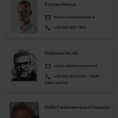
Cristani Marco
email
marco
cristani
univr
it
phone
+39 045 802 7841
Daldosso Nicola
email
nicola
daldosso
univr
it
phone
+39 045 8027076 - 7828
(laboratorio)
Dalle Carbonare Luca Giuseppe