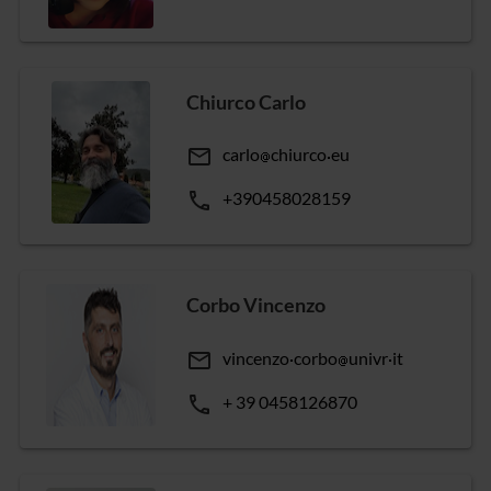
Chiurco Carlo
email
carlo
chiurco
eu
phone
+390458028159
Corbo Vincenzo
email
vincenzo
corbo
univr
it
phone
+ 39 0458126870