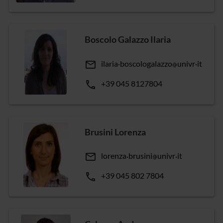
Boscolo Galazzo Ilaria
email
ilaria
boscologalazzo
univr
it
phone
+39 045 8127804
Brusini Lorenza
email
lorenza
brusini
univr
it
phone
+39 045 802 7804