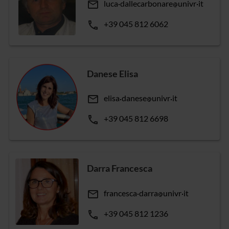
email
luca
dallecarbonare
univr
it
phone
+39 045 812 6062
Danese Elisa
email
elisa
danese
univr
it
phone
+39 045 812 6698
Darra Francesca
email
francesca
darra
univr
it
phone
+39 045 812 1236