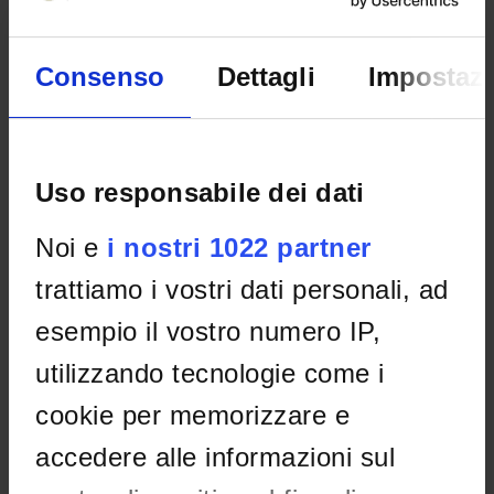
email
andrea
giachetti
univr
it
phone
+39 045 8027998
Consenso
Dettagli
Impostazi
Krampera Mauro
Uso responsabile dei dati
email
mauro
krampera
univr
it
Noi e
i nostri 1022 partner
phone
0458124034
trattiamo i vostri dati personali, ad
esempio il vostro numero IP,
Lawlor Rita Teresa
utilizzando tecnologie come i
LR
cookie per memorizzare e
phone
0458127448
accedere alle informazioni sul