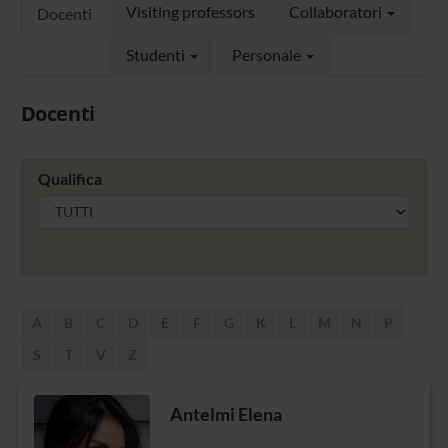
Visiting professors
Collaboratori
Docenti
Studenti
Personale
Docenti
Qualifica
A
B
C
D
E
F
G
K
L
M
N
P
S
T
V
Z
Antelmi Elena