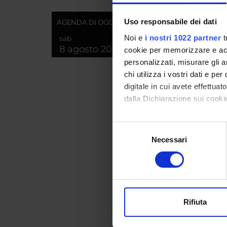
Alessan
Uso responsabile dei dati
AGENDA DI OGGI
Martin
Noi e
i nostri 1022 partner
t
sab
8 agosto 2026
Luca L
cookie per memorizzare e acce
personalizzati, misurare gli an
chi utilizza i vostri dati e pe
digitale in cui avete effettua
AREE 
dalla Dichiarazione sui cookie
Cancer
Con il tuo consenso, vorrem
Selezione
Cancer
raccogliere informazi
Necessari
del
Identificare il tuo di
consenso
Cancer
digitali).
Surger
Approfondisci come vengono el
modificare o ritirare il tuo 
Rifiuta
Utilizziamo i cookie per perso
SEZIO
nostro traffico. Condividiamo 