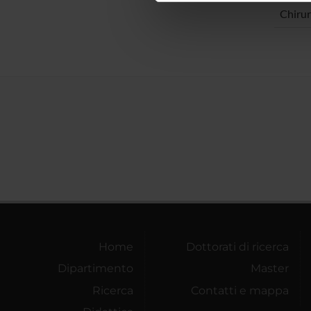
di analisi dei dati web, pubbl
Chirur
che hanno raccolto dal tuo uti
Home
Dottorati di ricerca
Dipartimento
Master
Ricerca
Contatti e mappa