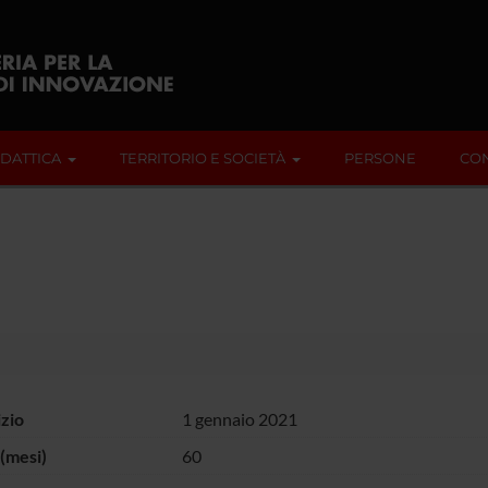
IDATTICA
TERRITORIO E SOCIETÀ
PERSONE
CON
izio
1 gennaio 2021
(mesi)
60