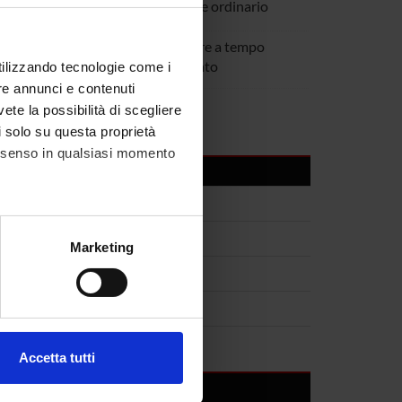
Salvia
Professore ordinario
cchettin
Ricercatore a tempo
determinato
utilizzando tecnologie come i
re annunci e contenuti
iano Tuveri
vete la possibilità di scegliere
li solo su questa proprietà
consenso in qualsiasi momento
alche metro,
Marketing
e specifiche (impronte
ezione dettagli
. Puoi
Accetta tutti
l media e per analizzare il
ostri partner che si occupano