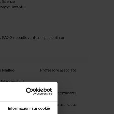
,
Scienze
erno-Infantili
us PAXG neoadiuvante nei pazienti con
e Malleo
Professore associato
 Marchegiani
Milella
Professore ordinario
e Paiella
Professore associato
Informazioni sui cookie