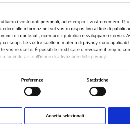
dro Esposito
Roberto 
a Fontana
Erica Se
rattiamo i vostri dati personali, ad esempio il vostro numero IP, 
andoni
dere alle informazioni sul vostro dispositivo al fine di pubblica
Massimil
nunci e i contenuti, ricercare il pubblico e sviluppare i servizi. A
r quali scopi. Le vostre scelte in materia di privacy sono applicabi
to le vostre scelte. È possibile modificare o revocare il proprio 
DI RICERCA COINVOLTE DAL PROGETTO
 o facendo clic sull'icona di attivazione della privacy.
 Diagnosis
mo anche:
 Genetics
oni sulla tua posizione geografica, con un'approssimazione di qu
Preferenze
Statistiche
spositivo, scansionandolo attivamente alla ricerca di caratteristich
 Therapy (excl. Chemotherapy and Radiation Therapy)
y
aborati i tuoi dati personali e imposta le tue preferenze nella
s
consenso in qualsiasi momento dalla Dichiarazione sui cookie.
Accetta selezionati
nalizzare contenuti ed annunci, per fornire funzionalità dei socia
NI
inoltre informazioni sul modo in cui utilizzi il nostro sito con i n