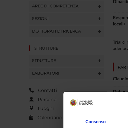
Diparti
AREE DI COMPETENZA
Respons
SEZIONI
locali)
DOTTORATI DI RICERCA
Trial c
adenoca
STRUTTURE
STRUTTURE
PART
LABORATORI
Claudio
Contatti
Debora
Persone
Luca Ca
Luoghi
Matteo
Calendario
Consenso