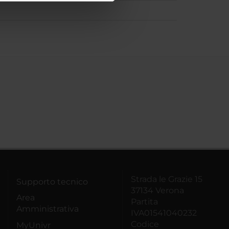
azioni che hai fornito loro o
Strada le Grazie 15
Supporto tecnico
37134 Verona
Area
Partita
Amministrativa
IVA01541040232
Codice
MyUnivr