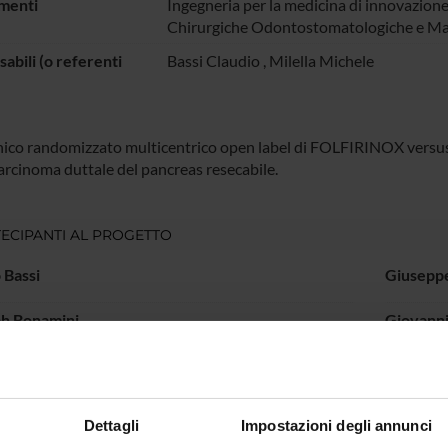
menti
Ingegneria per la medicina di innovazione
Chirurgiche Odontostomatologiche e Mat
abili (o referenti
Bassi Claudio
,
Milella Michele
linico randomizzato multicentrico open label di FOLFIRINOX vers
rcinoma duttale del pancreas resecabile.
ECIPANTI AL PROGETTO
 Bassi
Giusepp
h Bonamini
Giovanni
setti
Michele 
 De Pastena
Salvator
Dettagli
Impostazioni degli annunci