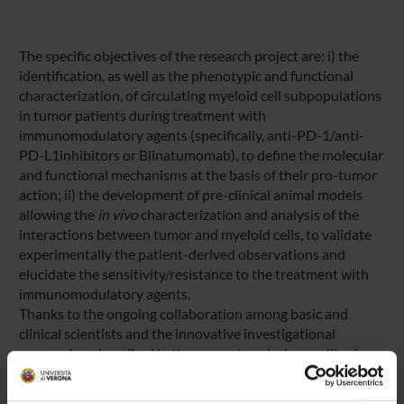
The specific objectives of the research project are: i) the
identification, as well as the phenotypic and functional
characterization, of circulating myeloid cell subpopulations
in tumor patients during treatment with
immunomodulatory agents (specifically, anti-PD-1/anti-
PD-L1inhibitors or Blinatumomab), to define the molecular
and functional mechanisms at the basis of their pro-tumor
action; ii) the development of pre-clinical animal models
allowing the
in vivo
characterization and analysis of the
interactions between tumor and myeloid cells, to validate
experimentally the patient-derived observations and
elucidate the sensitivity/resistance to the treatment with
immunomodulatory agents.
Thanks to the ongoing collaboration among basic and
clinical scientists and the innovative investigational
approaches described in the present project, we will gain
novel insights on cancer immune evasion mechanisms that
restrain the efficacy of targeted immunotherapy, thus