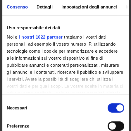
laying the ground for novel interventions to affect the
Consenso
Dettagli
Impostazioni degli annunci
In
natural history of many oncologic diseases and improve
patients’ clinical outcome.
Uso responsabile dei dati
Noi e
i nostri 1022 partner
trattiamo i vostri dati
personali, ad esempio il vostro numero IP, utilizzando
tecnologie come i cookie per memorizzare e accedere
PARTECIPANTI AL PROGETTO
alle informazioni sul vostro dispositivo al fine di
pubblicare annunci e contenuti personalizzati, misurare
Vincenzo Bronte
gli annunci e i contenuti, ricercare il pubblico e sviluppare
Professore ordinario
i servizi. Avete la possibilità di scegliere chi utilizza i
Marta Donini
vostri dati e per quali scopi. Le vostre scelte in materia di
Tecnico-Amministrativo
privacy sono applicabili solo su questa proprietà digitale
in cui avete effettuato le vostre scelte. È possibile
Stefano Dusi
Selezione
modificare o revocare il proprio consenso in qualsiasi
Necessari
del
Michele Milella
momento dalla Dichiarazione sui cookie o facendo clic
consenso
Professore ordinario
sull'icona di attivazione della privacy.
Preferenze