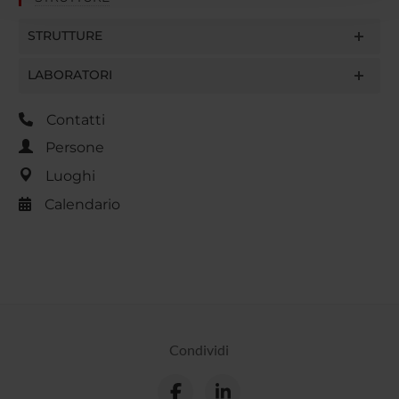
con altre informazioni che hai fornito loro o che hanno
raccolto dal tuo utilizzo dei loro servizi.
STRUTTURE
LABORATORI
Contatti
Persone
Luoghi
Calendario
Condividi