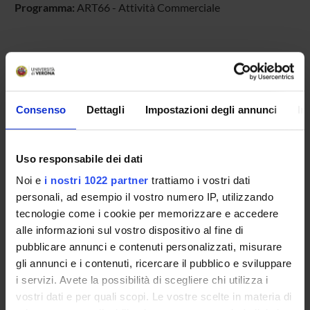
Programma:
ART66 - Attività Commerciale
PARTECIPANTI AL PROGETTO
Umberto Castellani
Consenso
Dettagli
Impostazioni degli annunci
In
Professore ordinario
Marco Cristani
Professore ordinario
Uso responsabile dei dati
Alessio Montagnini
Noi e
i nostri 1022 partner
trattiamo i vostri dati
Incaricato alla ricerca
personali, ad esempio il vostro numero IP, utilizzando
tecnologie come i cookie per memorizzare e accedere
alle informazioni sul vostro dispositivo al fine di
pubblicare annunci e contenuti personalizzati, misurare
AREE DI RICERCA COINVOLTE DAL PROGETTO
gli annunci e i contenuti, ricercare il pubblico e sviluppare
Intelligenza Artificiale
i servizi. Avete la possibilità di scegliere chi utilizza i
Artificial intelligence
vostri dati e per quali scopi. Le vostre scelte in materia di