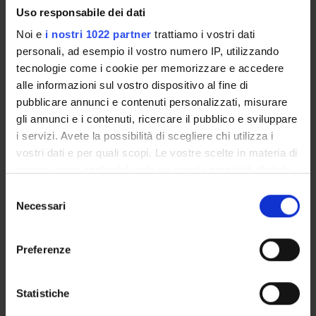
Uso responsabile dei dati
GlaxoSmithKline S.p.A.
Noi e
i nostri 1022 partner
trattiamo i vostri dati
Finanziamento:
assegnato e gestito dal Dipartimento
personali, ad esempio il vostro numero IP, utilizzando
tecnologie come i cookie per memorizzare e accedere
alle informazioni sul vostro dispositivo al fine di
PARTECIPANTI AL PROGETTO
pubblicare annunci e contenuti personalizzati, misurare
gli annunci e i contenuti, ricercare il pubblico e sviluppare
Paolo Fabene
i servizi. Avete la possibilità di scegliere chi utilizza i
Professore ordinario
vostri dati e per quali scopi. Le vostre scelte in materia di
privacy sono applicabili solo su questa proprietà digitale
in cui avete effettuato le vostre scelte. È possibile
Selezione
AREE DI RICERCA COINVOLTE DAL PROGETTO
modificare o revocare il proprio consenso in qualsiasi
Necessari
del
momento dalla Dichiarazione sui cookie o facendo clic
Anatomy & Morphology
consenso
sull'icona di attivazione della privacy.
Preferenze
Con il tuo consenso, vorremmo anche:
SEZIONI
raccogliere informazioni sulla tua posizione
Statistiche
geografica, con un'approssimazione di qualche
Anatomia e Istologia