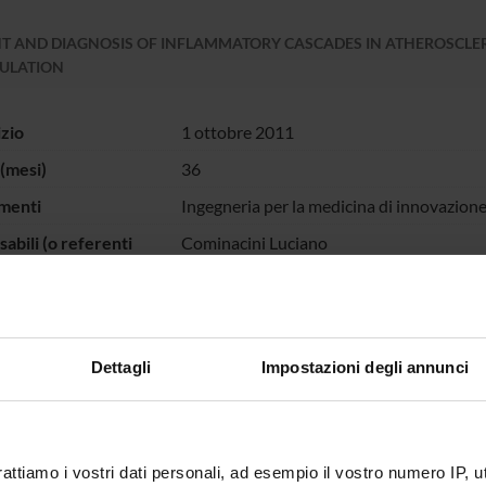
 AND DIAGNOSIS OF INFLAMMATORY CASCADES IN ATHEROSCLER
ULATION
izio
1 ottobre 2011
(mesi)
36
menti
Ingegneria per la medicina di innovazione
abili (o referenti
Cominacini Luciano
ECIPANTI AL PROGETTO
Dettagli
Impostazioni degli annunci
lbiero
Anna Mar
osario Buffelli
Professore ordinario
Ulisse G
rattiamo i vostri dati personali, ad esempio il vostro numero IP, 