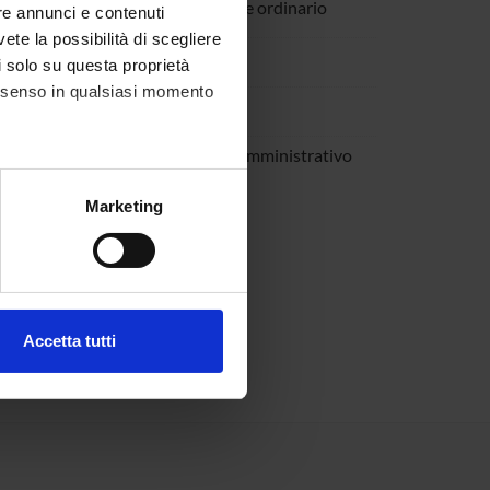
audanna
Professore ordinario
re annunci e contenuti
vete la possibilità di scegliere
asini
li solo su questa proprietà
consenso in qualsiasi momento
ani
tranieri
Tecnico-Amministrativo
alche metro,
Marketing
e specifiche (impronte
ezione dettagli
. Puoi
Accetta tutti
l media e per analizzare il
ostri partner che si occupano
azioni che hai fornito loro o