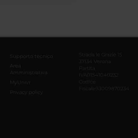
Strada le Grazie 15
Supporto tecnico
37134 Verona
Area
Partita
Amministrativa
IVA01541040232
Codice
MyUnivr
Fiscale93009870234
Privacy policy