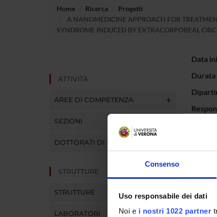
Home
Ricerca
Progetti
A NANOMEDICINE APPROACH FOR TREATMENT
SYNDROME INDUCED BY EXTRACORPOREAL CIRC
Data in
Durata 
ATTIVITÀ
Diparti
AREE DI COMPETENZA
Respons
locali)
SEZIONI
DOTTORATI DI RICERCA
PART
Consenso
STRUTTURE
Anna A
STRUTTURE
Uso responsabile dei dati
Mario R
Noi e
i nostri 1022 partner
t
LABORATORI