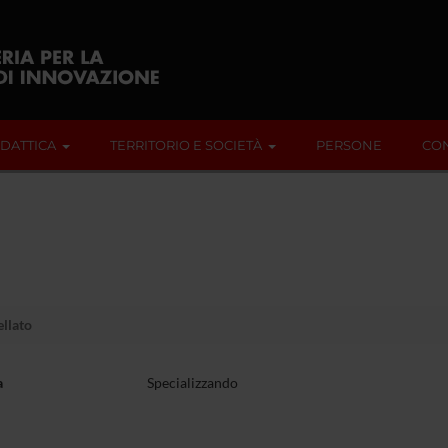
IDATTICA
TERRITORIO E SOCIETÀ
PERSONE
CON
llato
a
Specializzando