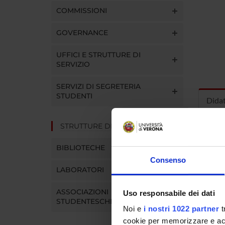
COMMISSIONI
GOVERNANCE
UFFICI E STRUTTURE DI
SERVIZIO
SERVIZI DI SEGRETERIA
STUDENTI
Dida
STRUTTURE DEL DIPARTIMENTO
INS
BIBLIOTECHE
Insegna
Consenso
Clicca s
LABORATORI
ASSOCIAZIONI
Uso responsabile dei dati
STUDENTESCHE
Noi e
i nostri 1022 partner
t
cookie per memorizzare e acce