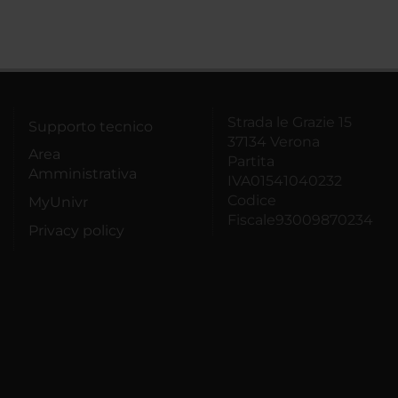
Strada le Grazie 15
Supporto tecnico
37134 Verona
Area
Partita
Amministrativa
IVA01541040232
Codice
MyUnivr
Fiscale93009870234
Privacy policy