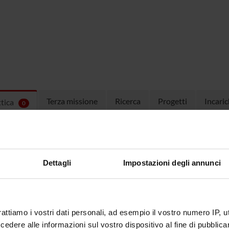
Terza missione
Ricerca
Progetti
Incaric
ttica
0
EGNAMENTI
menti attivi nel periodo selezionato:
0
.
Dettagli
Impostazioni degli annunci
ull'insegnamento per vedere orari e dettagli del corso.
rattiamo i vostri dati personali, ad esempio il vostro numero IP, 
dere alle informazioni sul vostro dispositivo al fine di pubblica