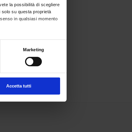
vete la possibilità di scegliere
li solo su questa proprietà
consenso in qualsiasi momento
alche metro,
Marketing
e specifiche (impronte
ezione dettagli
. Puoi
Accetta tutti
l media e per analizzare il
ostri partner che si occupano
azioni che hai fornito loro o