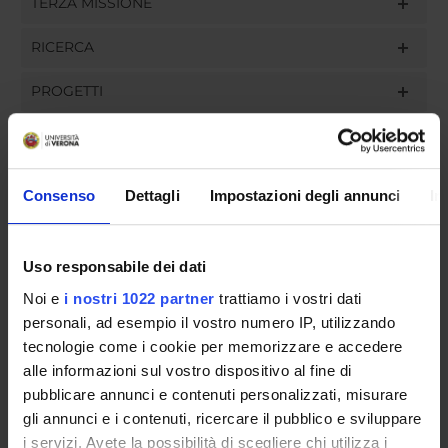
TERZA MISSIONE
RICERCA
PROGETTI
INCARICHI
Consenso
Dettagli
Impostazioni degli annunci
In
ORGANIZZAZIONE
Uso responsabile dei dati
COMMISSIONI
Noi e
i nostri 1022 partner
trattiamo i vostri dati
personali, ad esempio il vostro numero IP, utilizzando
GOVERNANCE
tecnologie come i cookie per memorizzare e accedere
alle informazioni sul vostro dispositivo al fine di
UFFICI E STRUTTURE DI SERVIZIO
pubblicare annunci e contenuti personalizzati, misurare
gli annunci e i contenuti, ricercare il pubblico e sviluppare
SERVIZI DI SEGRETERIA STUDENTI
i servizi. Avete la possibilità di scegliere chi utilizza i