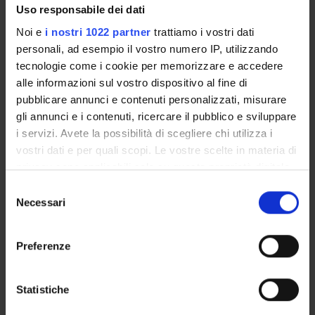
Uso responsabile dei dati
INCARICHI
Noi e
i nostri 1022 partner
trattiamo i vostri dati
personali, ad esempio il vostro numero IP, utilizzando
tecnologie come i cookie per memorizzare e accedere
alle informazioni sul vostro dispositivo al fine di
pubblicare annunci e contenuti personalizzati, misurare
ORGANIZZAZIONE
gli annunci e i contenuti, ricercare il pubblico e sviluppare
COMMISSIONI
i servizi. Avete la possibilità di scegliere chi utilizza i
vostri dati e per quali scopi. Le vostre scelte in materia di
GOVERNANCE
privacy sono applicabili solo su questa proprietà digitale
in cui avete effettuato le vostre scelte. È possibile
Selezione
UFFICI E STRUTTURE DI SERVIZIO
modificare o revocare il proprio consenso in qualsiasi
Necessari
del
momento dalla Dichiarazione sui cookie o facendo clic
consenso
SERVIZI DI SEGRETERIA STUDENTI
sull'icona di attivazione della privacy.
Preferenze
STRUTTURE DEL DIPARTIMENTO
Con il tuo consenso, vorremmo anche:
raccogliere informazioni sulla tua posizione
BIBLIOTECHE
Statistiche
geografica, con un'approssimazione di qualche