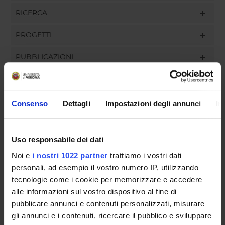
RICERCA
PROGETTI
PUBBLICAZIONI
INCARICHI
Consenso
Dettagli
Impostazioni degli annunci
In
ORGANIZZAZIONE
Uso responsabile dei dati
COMMISSIONI
Noi e
i nostri 1022 partner
trattiamo i vostri dati
personali, ad esempio il vostro numero IP, utilizzando
GOVERNANCE
tecnologie come i cookie per memorizzare e accedere
alle informazioni sul vostro dispositivo al fine di
UFFICI E STRUTTURE DI SERVIZIO
pubblicare annunci e contenuti personalizzati, misurare
gli annunci e i contenuti, ricercare il pubblico e sviluppare
SERVIZI DI SEGRETERIA STUDENTI