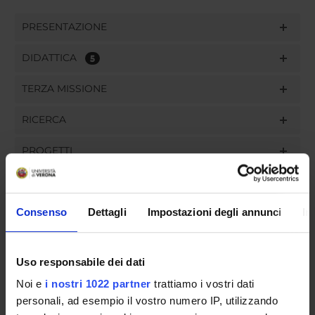
PRESENTAZIONE
DIDATTICA
5
TERZA MISSIONE
RICERCA
PROGETTI
PUBBLICAZIONI
Consenso
Dettagli
Impostazioni degli annunci
In
INCARICHI
Uso responsabile dei dati
Noi e
i nostri 1022 partner
trattiamo i vostri dati
ORGANIZZAZIONE
personali, ad esempio il vostro numero IP, utilizzando