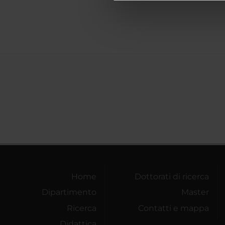
di analisi dei dati web, pubbl
che hanno raccolto dal tuo uti
Home
Dottorati di ricerca
Dipartimento
Master
Ricerca
Contatti e mappa
Didattica