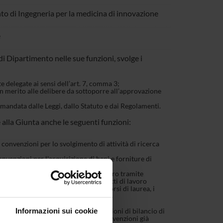
to di Ingegneria per la medicina di innovazione
e
di Dipartimento nelle sue funzioni, svolge i
 delegate ai sensi dell’art. 7, comma 3;
 in merito alle delibere da sottoporre all’approvazione
demandata dalle Leggi, dallo Statuto e dai Regolamenti.
 alla Giunta anche le seguenti funzioni:
 e convenzioni per lo svolgimento di attività di ricerca
 convenzioni per l'acquisizione di beni e forniture di
azione annua;
 di ricerca, didattica, consulenza e altro tramite
i ricerca, assegni di ricerca, contratti di lavoro
vità connesse alla didattica per i corsi di laurea, i
to;
e inventariato;
Informazioni sui cookie
oventi per attività commerciale, variazioni di bilancio di
e uscite per contributi, contratti, convenzioni già