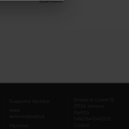
dipartimento
azioni che hai fornito loro o
Strada le Grazie 15
Supporto tecnico
37134 Verona
Area
Partita
Amministrativa
IVA01541040232
Codice
MyUnivr