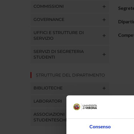
COMMISSIONI
Segrete
GOVERNANCE
Dipart
UFFICI E STRUTTURE DI
Compe
SERVIZIO
SERVIZI DI SEGRETERIA
STUDENTI
STRUTTURE DEL DIPARTIMENTO
BIBLIOTECHE
LABORATORI
ASSOCIAZIONI
STUDENTESCHE
Consenso