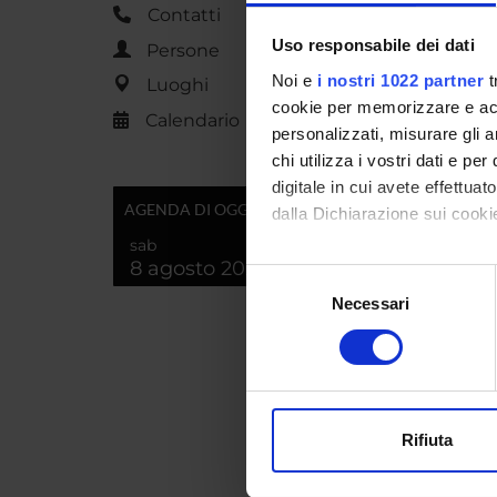
Contatti
Uso responsabile dei dati
Persone
Noi e
i nostri 1022 partner
t
Luoghi
cookie per memorizzare e acce
Calendario
personalizzati, misurare gli an
chi utilizza i vostri dati e pe
digitale in cui avete effettua
AGENDA DI OGGI
dalla Dichiarazione sui cookie
sab
Comp
8 agosto 2026
Con il tuo consenso, vorrem
Selezione
raccogliere informazi
Necessari
del
Identificare il tuo di
consenso
Carlo C
digitali).
Approfondisci come vengono el
Lucia De
modificare o ritirare il tuo 
Enrica F
Rifiuta
Utilizziamo i cookie per perso
Michele
nostro traffico. Condividiamo 