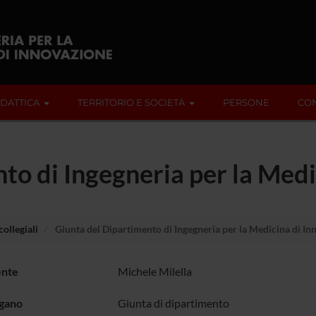
IDATTICA
TERRITORIO E SOCIETÀ
PERSONE
CON
to di Ingegneria per la Medi
ollegiali
Giunta del Dipartimento di Ingegneria per la Medicina di I
ente
Michele Milella
rgano
Giunta di dipartimento