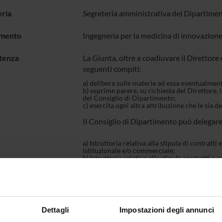
ria
Segreteria amministrativa del Dipartimen
imento
Ingegneria per la medicina di innovazion
tenza
La Giunta, oltre a coadiuvare il Direttore 
seguenti compiti:
a) delibera sulle materie ad essa eventualmente
b) esprime parere, su richiesta del Direttore,
del Consiglio di Dipartimento;
c) esercita ogni altra attribuzione che le sia 
Il Consiglio di Dipartimento può delegare
a) Istruttoria relativa alla stipula di contratti
istituzionale e/o commerciale;
b) Istruttoria relativa alla stipula contratti e
servizi di importo superiore al 10% della dot
c) Indizione di selezioni pubbliche per attività
collaborazioni coordinate continuative, borse d
autonomo occasionale, con esclusione delle atti
corsi di laurea magistrale e di corsi di dottora
d) Istruttoria relativa allo scarico di material
Dettagli
Impostazioni degli annunci
e) Istruttoria relativa alla ripartizione dei pr
previsione derivanti da variazioni nelle entrat