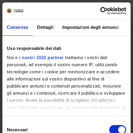
Carlo Chiurco
Componente
Vincenzo Corbo
Componente
Consenso
Dettagli
Impostazioni degli annunci
In
Nicola Daldosso
Componente
Uso responsabile dei dati
Luca Giuseppe Dalle Carbonare
Componente
Noi e
i nostri 1022 partner
trattiamo i vostri dati
Elisa Danese
personali, ad esempio il vostro numero IP, utilizzando
Componente
tecnologie come i cookie per memorizzare e accedere
Francesca Darra
alle informazioni sul vostro dispositivo al fine di
Componente
pubblicare annunci e contenuti personalizzati, misurare
gli annunci e i contenuti, ricercare il pubblico e sviluppare
Mirko Faccioli
Componente
i servizi. Avete la possibilità di scegliere chi utilizza i
vostri dati e per quali scopi. Le vostre scelte in materia di
Andrea Giachetti
privacy sono applicabili solo su questa proprietà digitale
Componente
in cui avete effettuato le vostre scelte. È possibile
Selezione
Rita Teresa Lawlor
modificare o revocare il proprio consenso in qualsiasi
Necessari
del
Componente