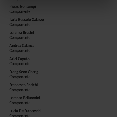
informazioni sul modo in cui utilizzi il nostro sito con i
nostri partner che si occupano di analisi dei dati web,
Pietro Bontempi
Componente
pubblicità e social media, i quali potrebbero combinarle
con altre informazioni che hai fornito loro o che hanno
Ilaria Boscolo Galazzo
Componente
raccolto dal tuo utilizzo dei loro servizi.
Lorenza Brusini
Componente
Andrea Calanca
Componente
Ariel Caputo
Componente
Dong Seon Cheng
Componente
Francesco Enrichi
Componente
Lorenzo Belluomini
Componente
Lucia De Franceschi
Componente