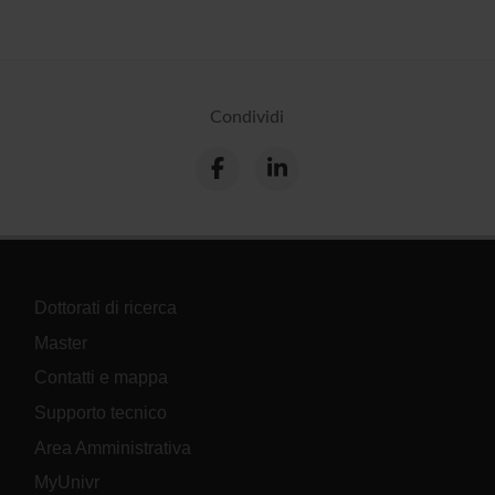
Condividi
Dottorati di ricerca
Master
Contatti e mappa
Supporto tecnico
Area Amministrativa
MyUnivr