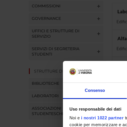
COMMISSIONI
Labo
GOVERNANCE
Edific
UFFICI E STRUTTURE DI
SERVIZIO
Alfa
Edific
SERVIZI DI SEGRETERIA
STUDENTI
Delt
STRUTTURE DEL DIPARTIMENTO
Edific
BIBLIOTECHE
Consenso
LABORATORI
ASSOCIAZIONI
Uso responsabile dei dati
STUDENTESCHE
Noi e
i nostri 1022 partner
t
cookie per memorizzare e acce