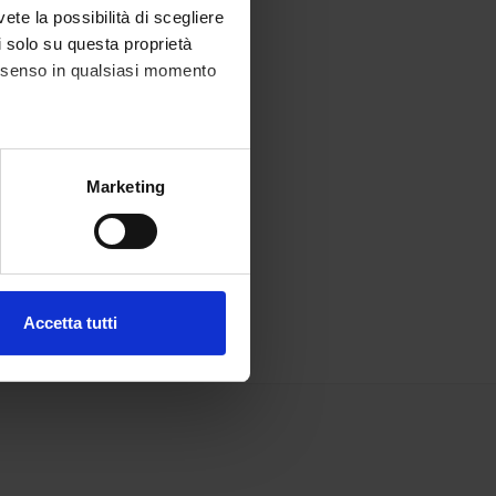
vete la possibilità di scegliere
li solo su questa proprietà
consenso in qualsiasi momento
alche metro,
Marketing
e specifiche (impronte
ezione dettagli
. Puoi
Accetta tutti
l media e per analizzare il
ostri partner che si occupano
azioni che hai fornito loro o