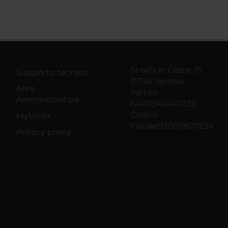
Strada le Grazie 15
Supporto tecnico
37134 Verona
Area
Partita
Amministrativa
IVA01541040232
Codice
MyUnivr
Fiscale93009870234
Privacy policy