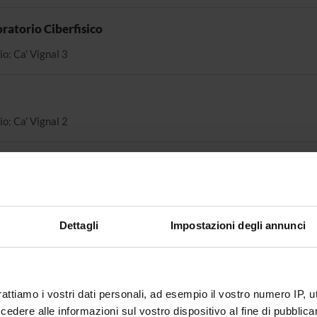
ratorio Ciberfisico
io: Ca' Vignal 3
io: Ca' Vignal 2
a
io: Ca' Vignal - Piramide
Dettagli
Impostazioni degli annunci
rattiamo i vostri dati personali, ad esempio il vostro numero IP, 
dere alle informazioni sul vostro dispositivo al fine di pubblica