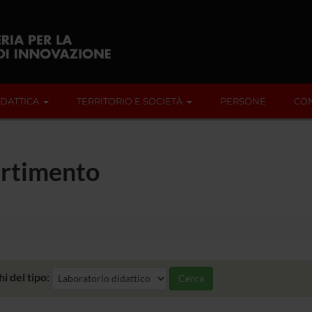
IDATTICA
TERRITORIO E SOCIETÀ
PERSONE
CON
artimento
i del tipo:
Cerca