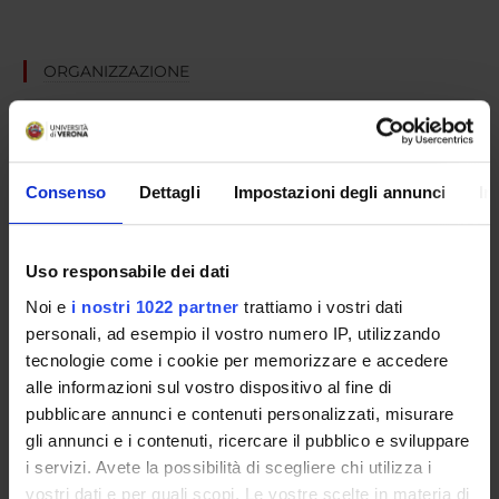
ORGANIZZAZIONE
COMMISSIONI
GOVERNANCE
Consenso
Dettagli
Impostazioni degli annunci
In
UFFICI E STRUTTURE DI SERVIZIO
SERVIZI DI SEGRETERIA STUDENTI
Uso responsabile dei dati
Noi e
i nostri 1022 partner
trattiamo i vostri dati
STRUTTURE DEL DIPARTIMENTO
personali, ad esempio il vostro numero IP, utilizzando
tecnologie come i cookie per memorizzare e accedere
BIBLIOTECHE
alle informazioni sul vostro dispositivo al fine di
pubblicare annunci e contenuti personalizzati, misurare
LABORATORI
gli annunci e i contenuti, ricercare il pubblico e sviluppare
i servizi. Avete la possibilità di scegliere chi utilizza i
ASSOCIAZIONI STUDENTESCHE
vostri dati e per quali scopi. Le vostre scelte in materia di