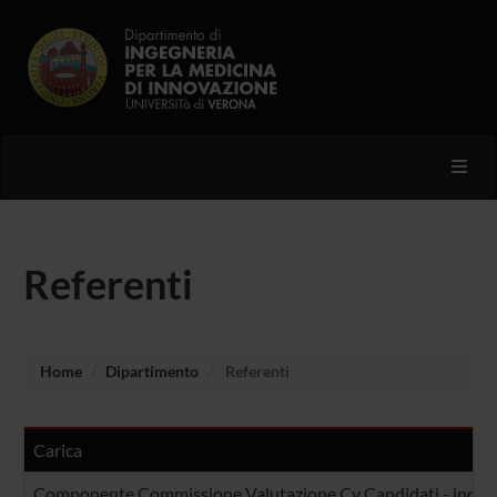
Toggl
Referenti
Home
Dipartimento
Referenti
Carica
Componente Commissione Valutazione Cv Candidati - incarich