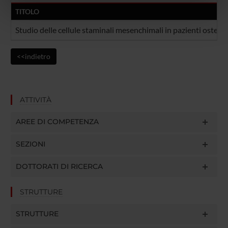
TITOLO
nostri partner che si occupano di analisi dei dati web,
pubblicità e social media, i quali potrebbero combinarle
Studio delle cellule staminali mesenchimali in pazienti osteop
con altre informazioni che hai fornito loro o che hanno
raccolto dal tuo utilizzo dei loro servizi.
<<indietro
ATTIVITÀ
AREE DI COMPETENZA
SEZIONI
DOTTORATI DI RICERCA
STRUTTURE
STRUTTURE