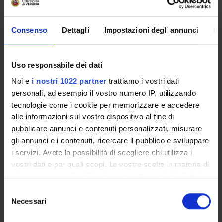
patients affected by varicocele
Id prodotto:
55129
Consenso
Dettagli
Impostazioni degli annunci
In
Handle IRIS:
11562/325579
Uso responsabile dei dati
depositato il:
Noi e
i nostri 1022 partner
trattiamo i vostri dati
9 settembre 2009
personali, ad esempio il vostro numero IP, utilizzando
ultima modifica:
tecnologie come i cookie per memorizzare e accedere
18 novembre 2022
alle informazioni sul vostro dispositivo al fine di
Citazione bibliografica:
pubblicare annunci e contenuti personalizzati, misurare
Zampieri, Nicola
; Zamboni, Carla;
Ottolenghi, Alberto
;
gli annunci e i contenuti, ricercare il pubblico e sviluppare
Camoglio, Francesco Saverio
,
the role of lifestyle changing
i servizi. Avete la possibilità di scegliere chi utilizza i
to improve the semen quality in patients with varicocele
vostri dati e per quali scopi. Le vostre scelte in materia di
«Minerva Urologica e Nefrologica»
,
2008
,
pp. 199-204
privacy sono applicabili solo su questa proprietà digitale
in cui avete effettuato le vostre scelte. È possibile
Selezione
Consulta la scheda completa presente nel
repository
modificare o revocare il proprio consenso in qualsiasi
Necessari
del
istituzionale della Ricerca di Ateneo
momento dalla Dichiarazione sui cookie o facendo clic
consenso