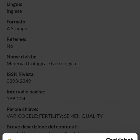
Lingua:
Inglese
Formato:
A Stampa
Referee:
No
Nome rivista:
Minerva Urologica e Nefrologica
ISSN Rivista:
0393-2249
Intervallo pagine:
199-204
Parole chiave:
VARICOCELE; FERTILITY; SEMEN QUALITY
Breve descrizione dei contenuti:
The Authors repor the results of the semen analisys in