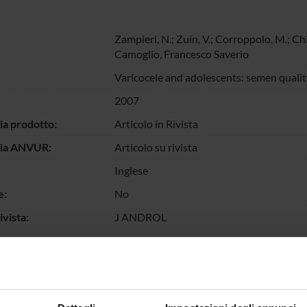
Zampieri, N.
; Zuin, V.; Corroppolo, M.; C
Camoglio, Francesco Saverio
Varicocele and adolescents: semen qualit
2007
ia prodotto:
Articolo in Rivista
gia ANVUR:
Articolo su rivista
Inglese
e:
No
vista:
J ANDROL
vista:
0196-3635
ume:
59
o Fascicolo:
1