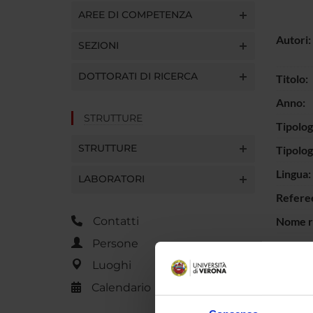
AREE DI COMPETENZA
Autori:
SEZIONI
DOTTORATI DI RICERCA
Titolo:
Anno:
STRUTTURE
Tipolog
STRUTTURE
Tipolo
Lingua:
LABORATORI
Refere
Nome ri
Contatti
Persone
ISSN Ri
Luoghi
N° Vol
Calendario
Numero 