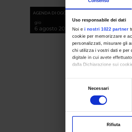
Consenso
Interva
Parole 
AGENDA DI OGGI
Uso responsabile dei dati
Breve d
gio
contenu
6 agosto 2026
Noi e
i nostri 1022 partner
t
Id prod
cookie per memorizzare e acce
personalizzati, misurare gli an
Handle 
chi utilizza i vostri dati e pe
deposita
digitale in cui avete effettua
dalla Dichiarazione sui cookie
ultima 
Citazio
Con il tuo consenso, vorrem
Selezione
raccogliere informazi
Necessari
del
Identificare il tuo di
consenso
digitali).
Consul
Approfondisci come vengono el
modificare o ritirare il tuo 
PROGET
Rifiuta
TITOL
Utilizziamo i cookie per perso