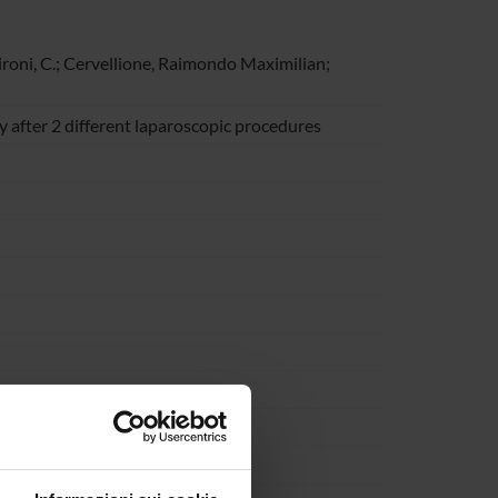
hironi, C.; Cervellione, Raimondo Maximilian;
y after 2 different laparoscopic procedures