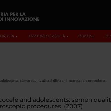
IDATTICA
TERRITORIO E SOCIETÀ
PERSONE
CON
adolescents: semen quality after 2 different laparoscopic procedures
cocele and adolescents: semen quality
roscopic procedures (2007)