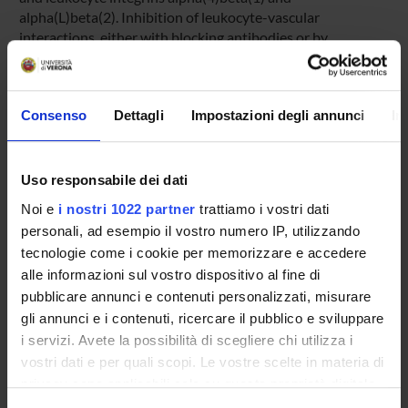
alpha(L)beta(2). Inhibition of leukocyte-vascular
interactions, either with blocking antibodies or by
genetically interfering with PSGL-1 function in mice,
markedly reduced seizures. Treatment with blocking
antibodies after acute seizures prevented the development
Consenso
Dettagli
Impostazioni degli annunci
In
of epilepsy. Neutrophil depletion also inhibited acute
seizure induction and chronic spontaneous recurrent
seizures. Blood-brain barrier (BBB) leakage, which is known
to enhance neuronal excitability, was induced by acute
Uso responsabile dei dati
seizure activity but was prevented by blockade of
Noi e
i nostri 1022 partner
trattiamo i vostri dati
leukocyte-vascular adhesion, suggesting a pathogenetic
personali, ad esempio il vostro numero IP, utilizzando
link between leukocyte-vascular interactions, BBB damage
tecnologie come i cookie per memorizzare e accedere
and seizure generation. Consistent with the potential
alle informazioni sul vostro dispositivo al fine di
leukocyte involvement in epilepsy in humans, leukocytes
pubblicare annunci e contenuti personalizzati, misurare
were more abundant in brains of individuals with epilepsy
than in controls. Our results suggest leukocyte-endothelial
gli annunci e i contenuti, ricercare il pubblico e sviluppare
interaction as a potential target for the prevention and
i servizi. Avete la possibilità di scegliere chi utilizza i
treatment of epilepsy.
vostri dati e per quali scopi. Le vostre scelte in materia di
privacy sono applicabili solo su questa proprietà digitale
Pagina Web:
in cui avete effettuato le vostre scelte. È possibile