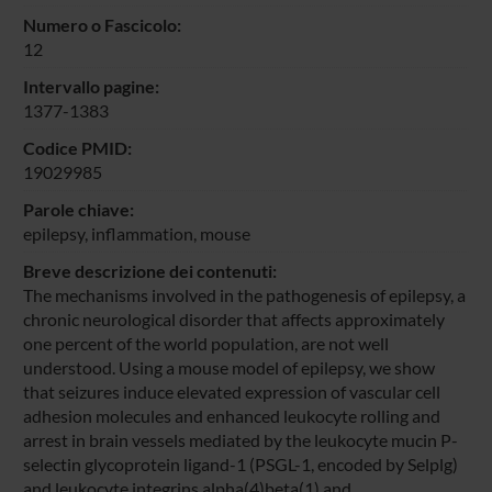
Numero o Fascicolo:
12
Intervallo pagine:
1377-1383
Codice PMID:
19029985
Parole chiave:
epilepsy, inflammation, mouse
Breve descrizione dei contenuti:
The mechanisms involved in the pathogenesis of epilepsy, a
chronic neurological disorder that affects approximately
one percent of the world population, are not well
understood. Using a mouse model of epilepsy, we show
that seizures induce elevated expression of vascular cell
adhesion molecules and enhanced leukocyte rolling and
arrest in brain vessels mediated by the leukocyte mucin P-
selectin glycoprotein ligand-1 (PSGL-1, encoded by Selplg)
and leukocyte integrins alpha(4)beta(1) and