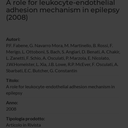
A role for leukocyte-endothelial
adhesion mechanism in epilepsy
(2008)
Autori:
P.F. Fabene, G. Navarro Mora, M. Martinello,
B. Rossi
,
F.
Merigo
, L. Ottoboni, S. Bach, S. Angiari,
D. Benati
,
A. Chakir
,
L. Zanetti, F. Schio, A. Osculati,
P. Marzola
,
E. Nicolato
,
J.W.Homeister, L. Xia, J.B. Lowe, R.P. McEver,
F. Osculati
,
A.
Sbarbati
, E.C. Butcher,
G. Constantin
Titolo:
A role for leukocyte-endothelial adhesion mechanism in
epilepsy
Anno:
2008
Tipologia prodotto:
Articolo in Rivista