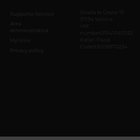
Strada le Grazie 15
Supporto tecnico
37134 Verona
Area
VAT
Amministrativa
number01541040232
Italian Fiscal
MyUnivr
Code93009870234
Privacy policy