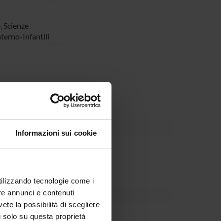
,
Scienze
erno-Infantili
ti alle neoplasie pancreatiche
Informazioni sui cookie
Dipartimento
utilizzando tecnologie come i
re annunci e contenuti
vete la possibilità di scegliere
li solo su questa proprietà