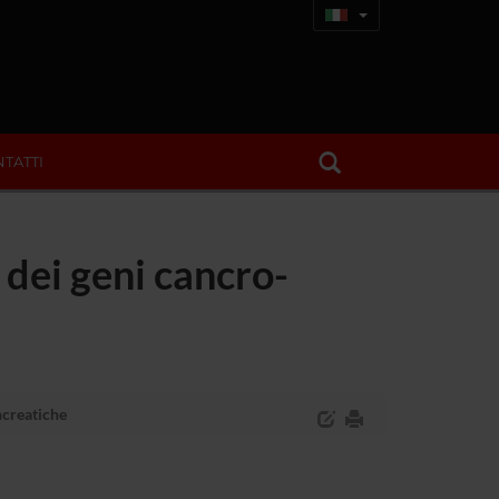
TATTI
 dei geni cancro-
ncreatiche