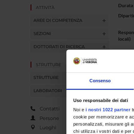
Durata 
ATTIVITÀ
Diparti
AREE DI COMPETENZA
Respons
SEZIONI
locali)
DOTTORATI DI RICERCA
Identifi
STRUTTURE
STRUTTURE
ENTI
Consenso
Fondaz
LABORATORI
Uso responsabile dei dati
Contatti
Noi e
i nostri 1022 partner
t
cookie per memorizzare e acce
PART
Persone
personalizzati, misurare gli an
Luoghi
Claudio
chi utilizza i vostri dati e pe