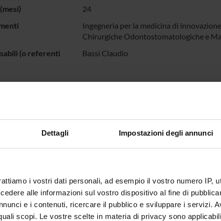
(mesi)
24
menti
Ingegneria per la medicina di innovazione
Chirurgiche Odontostomatologiche e Mat
abili (o referenti
Bassi Claudio
cazione, validazione e correlazioni cliniche dei geni cancro-associa
 FINANZIATORI:
Dettagli
Impostazioni degli annunci
ione Cariverona
Finanziamento:
assegnato e gestito dal 
rattiamo i vostri dati personali, ad esempio il vostro numero IP, 
dere alle informazioni sul vostro dispositivo al fine di pubblica
ECIPANTI AL PROGETTO
nunci e i contenuti, ricercare il pubblico e sviluppare i servizi. A
 Bassi
r quali scopi. Le vostre scelte in materia di privacy sono applicabi