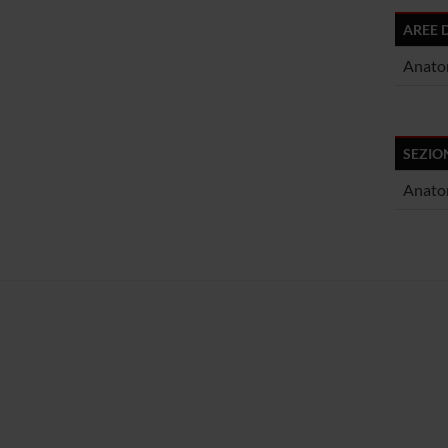
AREE 
Anato
SEZIO
Anatom