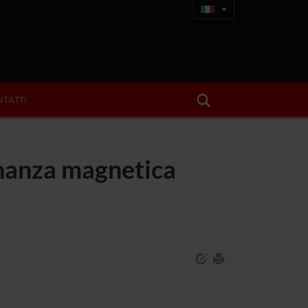
TATTI
onanza magnetica