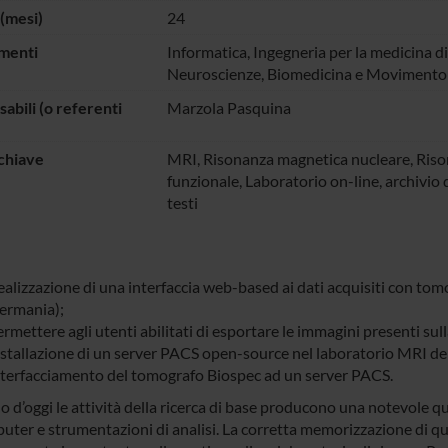
(mesi)
24
menti
Informatica
, Ingegneria per la medicina d
Neuroscienze, Biomedicina e Movimento
abili (o referenti
Marzola Pasquina
chiave
MRI, Risonanza magnetica nucleare, Ris
funzionale, Laboratorio on-line, archivio 
testi
ealizzazione di una interfaccia web-based ai dati acquisiti con to
ermania);
ermettere agli utenti abilitati di esportare le immagini presenti s
nstallazione di un server PACS open-source nel laboratorio MRI del
nterfacciamento del tomografo Biospec ad un server PACS.
o d’oggi le attività della ricerca di base producono una notevole qu
uter e strumentazioni di analisi. La corretta memorizzazione di qu