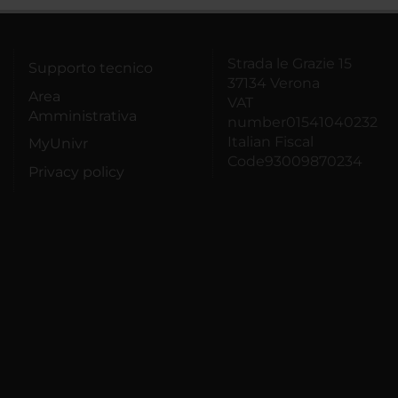
Strada le Grazie 15
Supporto tecnico
37134 Verona
Area
VAT
Amministrativa
number01541040232
Italian Fiscal
MyUnivr
Code93009870234
Privacy policy