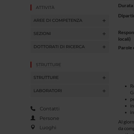
Durata 
ATTIVITÀ
Diparti
AREE DI COMPETENZA
Respons
SEZIONI
locali)
DOTTORATI DI RICERCA
Parole 
STRUTTURE
STRUTTURE
R
LABORATORI
G
p
i
Contatti
i
Persone
Al giorn
Luoghi
da comp