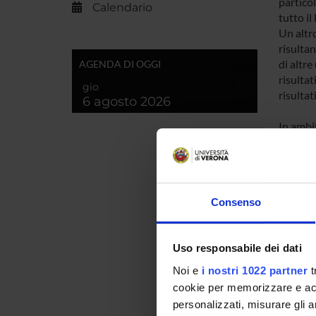
particol
Calendario
tutto i
Un altro
risultan
di altre
AGENDA DI OGGI
risultat
gio
risultat
6 agosto 2026
In ambit
ciascun
adottat
pochi p
da alcu
Consenso
laborat
acquisi
ParaVisi
Uso responsabile dei dati
immagin
alla mag
Noi e
i nostri 1022 partner
t
priorità
cookie per memorizzare e acce
personalizzati, misurare gli an
Per que