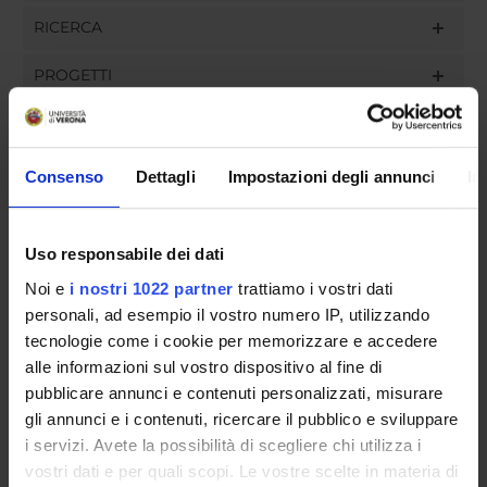
RICERCA
PROGETTI
INCARICHI
Consenso
Dettagli
Impostazioni degli annunci
In
ORGANIZZAZIONE
Uso responsabile dei dati
COMMISSIONI
Noi e
i nostri 1022 partner
trattiamo i vostri dati
personali, ad esempio il vostro numero IP, utilizzando
GOVERNANCE
tecnologie come i cookie per memorizzare e accedere
alle informazioni sul vostro dispositivo al fine di
UFFICI E STRUTTURE DI SERVIZIO
pubblicare annunci e contenuti personalizzati, misurare
gli annunci e i contenuti, ricercare il pubblico e sviluppare
SERVIZI DI SEGRETERIA STUDENTI
i servizi. Avete la possibilità di scegliere chi utilizza i
vostri dati e per quali scopi. Le vostre scelte in materia di
STRUTTURE DEL DIPARTIMENTO