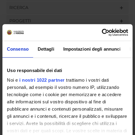
RICERCA
PROGETTI
INCARICHI
Consenso
Dettagli
Impostazioni degli annunci
In
ORGANIZZAZIONE
Uso responsabile dei dati
COMMISSIONI
Noi e
i nostri 1022 partner
trattiamo i vostri dati
personali, ad esempio il vostro numero IP, utilizzando
GOVERNANCE
tecnologie come i cookie per memorizzare e accedere
alle informazioni sul vostro dispositivo al fine di
UFFICI E STRUTTURE DI SERVIZIO
pubblicare annunci e contenuti personalizzati, misurare
gli annunci e i contenuti, ricercare il pubblico e sviluppare
SERVIZI DI SEGRETERIA STUDENTI
i servizi. Avete la possibilità di scegliere chi utilizza i
vostri dati e per quali scopi. Le vostre scelte in materia di
STRUTTURE DEL DIPARTIMENTO