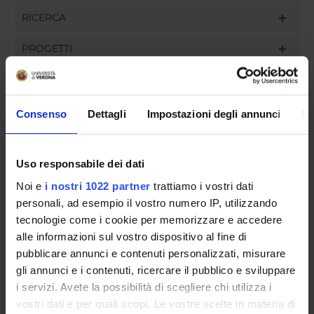
RICERCA
PROGETTI
INCARICHI
Consenso
Dettagli
Impostazioni degli annunci
In
ORGANIZZAZIONE
Uso responsabile dei dati
COMMISSIONI
Noi e
i nostri 1022 partner
trattiamo i vostri dati
personali, ad esempio il vostro numero IP, utilizzando
GOVERNANCE
tecnologie come i cookie per memorizzare e accedere
alle informazioni sul vostro dispositivo al fine di
UFFICI E STRUTTURE DI SERVIZIO
pubblicare annunci e contenuti personalizzati, misurare
gli annunci e i contenuti, ricercare il pubblico e sviluppare
SERVIZI DI SEGRETERIA STUDENTI
i servizi. Avete la possibilità di scegliere chi utilizza i
vostri dati e per quali scopi. Le vostre scelte in materia di
STRUTTURE DEL DIPARTIMENTO