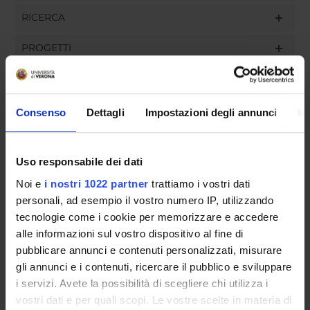
RICERCA
PROGETTI
INCARICHI
Consenso
Dettagli
Impostazioni degli annunci
In
ORGANIZZAZIONE
Uso responsabile dei dati
COMMISSIONI
Noi e
i nostri 1022 partner
trattiamo i vostri dati
personali, ad esempio il vostro numero IP, utilizzando
GOVERNANCE
tecnologie come i cookie per memorizzare e accedere
alle informazioni sul vostro dispositivo al fine di
UFFICI E STRUTTURE DI SERVIZIO
pubblicare annunci e contenuti personalizzati, misurare
gli annunci e i contenuti, ricercare il pubblico e sviluppare
SERVIZI DI SEGRETERIA STUDENTI
i servizi. Avete la possibilità di scegliere chi utilizza i
vostri dati e per quali scopi. Le vostre scelte in materia di
STRUTTURE DEL DIPARTIMENTO