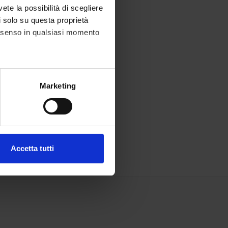
vete la possibilità di scegliere
li solo su questa proprietà
consenso in qualsiasi momento
alche metro,
Marketing
e specifiche (impronte
ezione dettagli
. Puoi
Accetta tutti
l media e per analizzare il
ostri partner che si occupano
azioni che hai fornito loro o