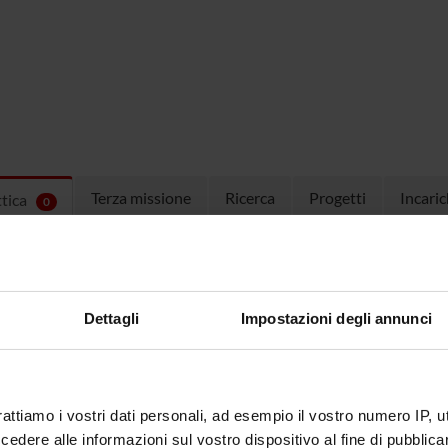
Terza missione
Ricerca
Progetti
Incaric
ttica
0
EGNAMENTI
menti attivi nel periodo selezionato:
0
.
Dettagli
Impostazioni degli annunci
ull'insegnamento per vedere orari e dettagli del corso.
rattiamo i vostri dati personali, ad esempio il vostro numero IP, 
dere alle informazioni sul vostro dispositivo al fine di pubblica