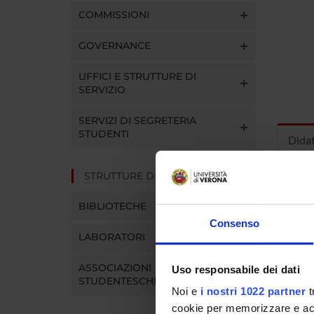
COMMISSIONI
GOVERNANCE
UFFICI E STRUTTURE DI
SERVIZIO
SERVIZI DI SEGRETERIA
STUDENTI
Dida
STRUTTURE DEL DIPARTIMENTO
INS
BIBLIOTECHE
Insegna
Consenso
Clicca s
LABORATORI
ASSOCIAZIONI
Uso responsabile dei dati
STUDENTESCHE
Noi e
i nostri 1022 partner
t
cookie per memorizzare e acce