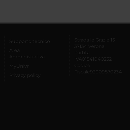
Strada le Grazie 15
Supporto tecnico
37134 Verona
Area
Partita
Amministrativa
IVA01541040232
Codice
MyUnivr
Fiscale93009870234
Privacy policy