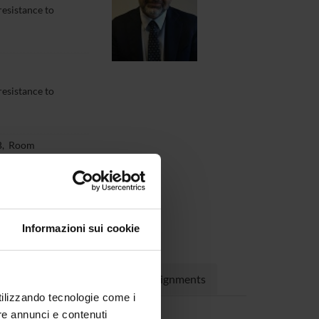
resistance to
resistance to
o B, Room
Informazioni sui cookie
rojects
Publications
Assignments
utilizzando tecnologie come i
re annunci e contenuti