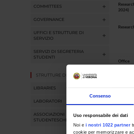
Research
COMMITTEES
2024)
GOVERNANCE
Research
UFFICI E STRUTTURE DI
SERVIZIO
SERVIZI DI SEGRETERIA
STUDENTI
Office
Telepho
STRUTTURE DEL DIPARTIMENTO
E-mail
LIBRARIES
Consenso
LABORATORI
ASSOCIAZIONI
Uso responsabile dei dati
Abou
STUDENTESCHE
Noi e
i nostri 1022 partner
t
cookie per memorizzare e acce