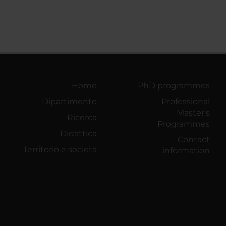
Home
PhD programmes
Dipartimento
Professional
Master's
Ricerca
Programmes
Didattica
Contact
Territorio e società
information