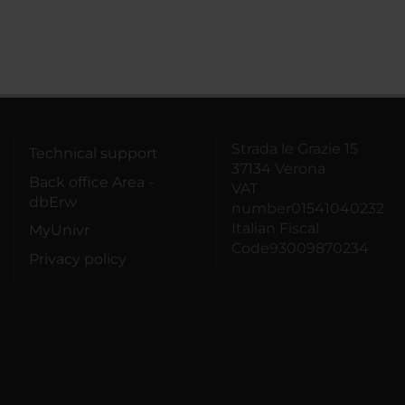
Strada le Grazie 15
Technical support
37134 Verona
Back office Area -
VAT
dbErw
number01541040232
Italian Fiscal
MyUnivr
Code93009870234
Privacy policy