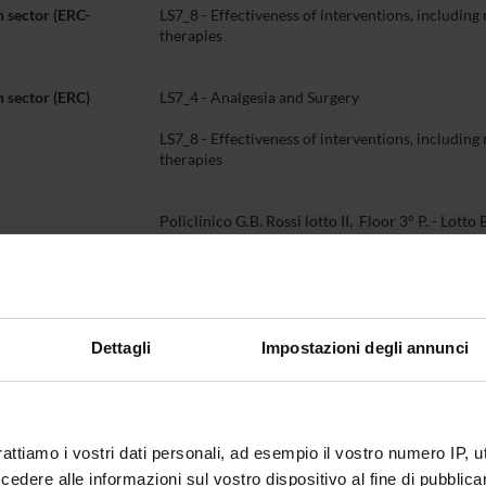
 sector (ERC-
LS7_8 - Effectiveness of interventions, including 
therapies
 sector (ERC)
LS7_4 - Analgesia and Surgery
LS7_8 - Effectiveness of interventions, including 
therapies
Policlinico G.B. Rossi lotto II, Floor 3° P. - Lott
ne
+39 045 812 4816
roberto
salvia
univr
it
Dettagli
Impostazioni degli annunci
Teaching
Third mission
Research
P
t myself
5
rattiamo i vostri dati personali, ad esempio il vostro numero IP, 
dere alle informazioni sul vostro dispositivo al fine di pubblica