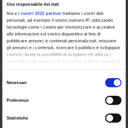
PUBBLICAZIONI
Uso responsabile dei dati
Noi e
i nostri 1022 partner
trattiamo i vostri dati
INCARICHI
personali, ad esempio il vostro numero IP, utilizzando
tecnologie come i cookie per memorizzare e accedere
alle informazioni sul vostro dispositivo al fine di
pubblicare annunci e contenuti personalizzati, misurare
ORGANIZZAZIONE
gli annunci e i contenuti, ricercare il pubblico e sviluppare
i servizi. Avete la possibilità di scegliere chi utilizza i
COMMISSIONI
vostri dati e per quali scopi. Le vostre scelte in materia di
privacy sono applicabili solo su questa proprietà digitale
GOVERNANCE
in cui avete effettuato le vostre scelte. È possibile
Selezione
modificare o revocare il proprio consenso in qualsiasi
Necessari
del
UFFICI E STRUTTURE DI SERVIZIO
momento dalla Dichiarazione sui cookie o facendo clic
consenso
sull'icona di attivazione della privacy.
SERVIZI DI SEGRETERIA STUDENTI
Preferenze
Con il tuo consenso, vorremmo anche:
STRUTTURE DEL DIPARTIMENTO
raccogliere informazioni sulla tua posizione
Statistiche
BIBLIOTECHE
geografica, con un'approssimazione di qualche