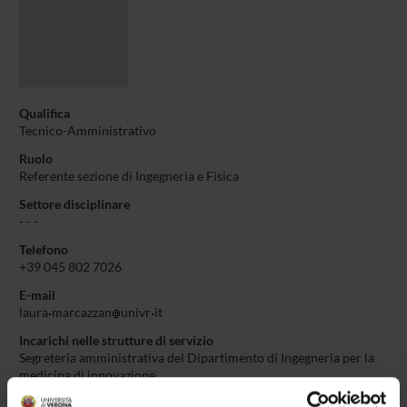
Qualifica
Tecnico-Amministrativo
Ruolo
Referente sezione di Ingegneria e Fisica
Settore disciplinare
- - -
Telefono
+39 045 802 7026
E-mail
laura
marcazzan
univr
it
Incarichi nelle strutture di servizio
Segreteria amministrativa del Dipartimento di Ingegneria per la
medicina di innovazione