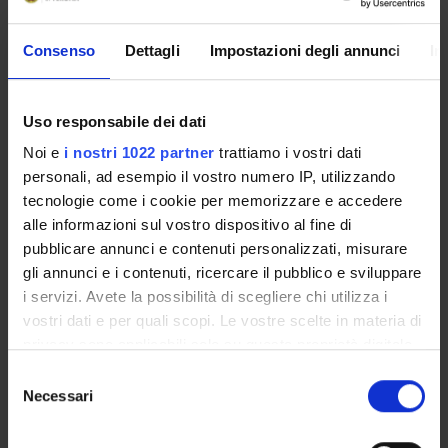
Consenso
Dettagli
Impostazioni degli annunci
In
INCARICHI
Uso responsabile dei dati
Noi e
i nostri 1022 partner
trattiamo i vostri dati
ORGANIZZAZIONE
personali, ad esempio il vostro numero IP, utilizzando
tecnologie come i cookie per memorizzare e accedere
COMMISSIONI
alle informazioni sul vostro dispositivo al fine di
pubblicare annunci e contenuti personalizzati, misurare
GOVERNANCE
gli annunci e i contenuti, ricercare il pubblico e sviluppare
i servizi. Avete la possibilità di scegliere chi utilizza i
UFFICI E STRUTTURE DI SERVIZIO
vostri dati e per quali scopi. Le vostre scelte in materia di
privacy sono applicabili solo su questa proprietà digitale
SERVIZI DI SEGRETERIA STUDENTI
in cui avete effettuato le vostre scelte. È possibile
Selezione
modificare o revocare il proprio consenso in qualsiasi
Necessari
STRUTTURE DEL DIPARTIMENTO
del
momento dalla Dichiarazione sui cookie o facendo clic
consenso
sull'icona di attivazione della privacy.
BIBLIOTECHE