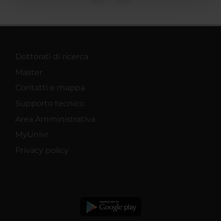
pubblicità e social media, i quali potrebbero combinarle
con altre informazioni che hai fornito loro o che hanno
raccolto dal tuo utilizzo dei loro servizi.
Dottorati di ricerca
Master
Contatti e mappa
Supporto tecnico
Area Amministrativa
MyUnivr
Privacy policy