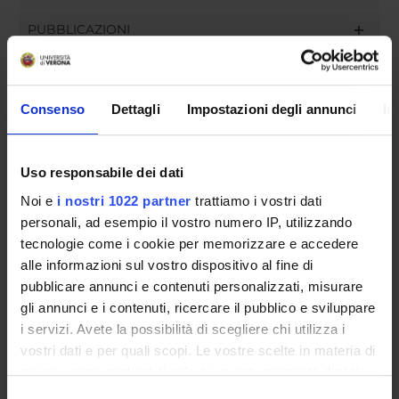
PUBBLICAZIONI
INCARICHI
Consenso
Dettagli
Impostazioni degli annunci
In
ORGANIZZAZIONE
Uso responsabile dei dati
Noi e
i nostri 1022 partner
trattiamo i vostri dati
COMMISSIONI
personali, ad esempio il vostro numero IP, utilizzando
GOVERNANCE
tecnologie come i cookie per memorizzare e accedere
alle informazioni sul vostro dispositivo al fine di
UFFICI E STRUTTURE DI SERVIZIO
pubblicare annunci e contenuti personalizzati, misurare
gli annunci e i contenuti, ricercare il pubblico e sviluppare
SERVIZI DI SEGRETERIA STUDENTI
i servizi. Avete la possibilità di scegliere chi utilizza i
vostri dati e per quali scopi. Le vostre scelte in materia di
STRUTTURE DEL DIPARTIMENTO
privacy sono applicabili solo su questa proprietà digitale
in cui avete effettuato le vostre scelte. È possibile
Selezione