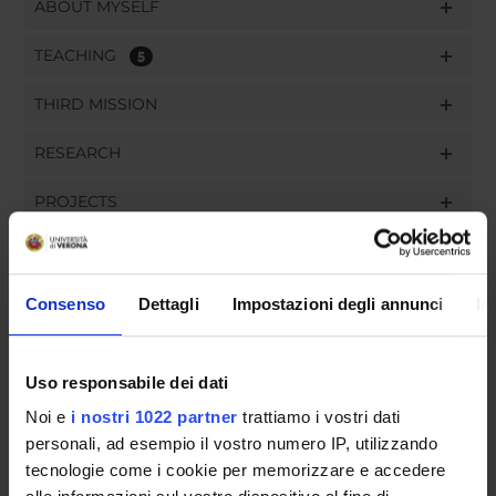
ABOUT MYSELF
TEACHING
5
THIRD MISSION
RESEARCH
PROJECTS
PUBLICATIONS
ASSIGNMENTS
Consenso
Dettagli
Impostazioni degli annunci
In
Uso responsabile dei dati
Noi e
i nostri 1022 partner
trattiamo i vostri dati
ORGANIZZAZIONE
personali, ad esempio il vostro numero IP, utilizzando
COMMITTEES
tecnologie come i cookie per memorizzare e accedere