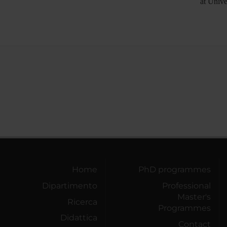
at Unive
Home
PhD programmes
Dipartimento
Professional
Master's
Ricerca
Programmes
Didattica
Contact