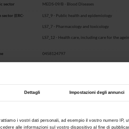
c sector
MEDS-09/B - Blood Diseases
 sector (ERC-
LS7_9 - Public health and epidemiology
LS7_7 - Pharmacology and toxicology
LS7_12 - Health care, including care for the agei
ne
0458124797
carlo
visco
univr
it
Dettagli
Impostazioni degli annunci
Teaching
Third mission
Research
P
t myself
5
rattiamo i vostri dati personali, ad esempio il vostro numero IP, 
ICE HOURS
dere alle informazioni sul vostro dispositivo al fine di pubblica