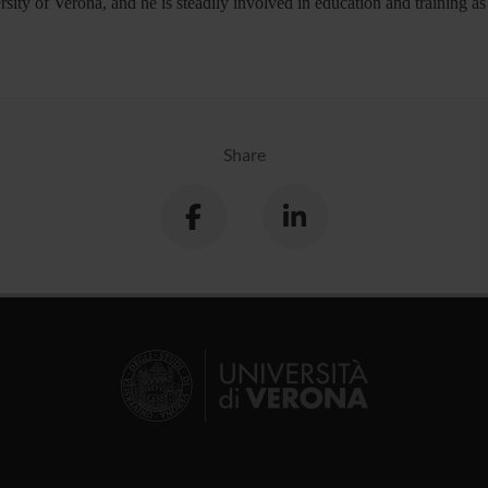
rsity of Verona, and he is steadily involved in education and training a
Share