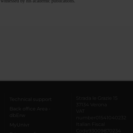
s witnessed by his academic publications.
Strada le Grazie 15
Technical support
37134 Verona
Back office Area -
VAT
dbErw
number01541040232
Italian Fiscal
MyUnivr
Code93009870234