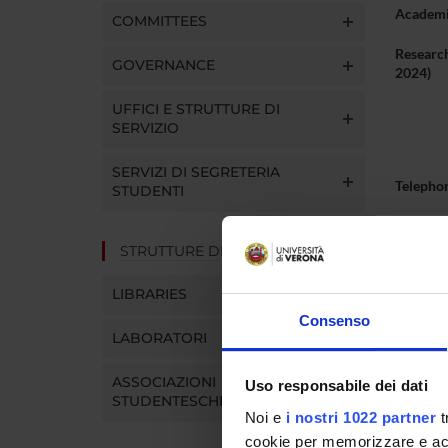
Academi
COMMITTEES
Research
GOVERNANCE
2024)
UFFICI E STRUTTURE DI
SERVIZIO
SERVIZI DI SEGRETERIA
Telepho
STUDENTI
E-mail
STRUTTURE DEL DIPARTIMENTO
LIBRARIES
Consenso
Abou
LABORATORI
ASSOCIAZIONI
Uso responsabile dei dati
STUDENTESCHE
Noi e
i nostri 1022 partner
t
OFF
cookie per memorizzare e acce