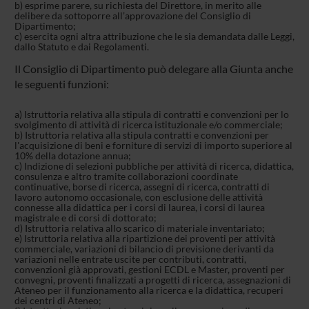
b) esprime parere, su richiesta del Direttore, in merito alle
delibere da sottoporre all’approvazione del Consiglio di
Dipartimento;
c) esercita ogni altra attribuzione che le sia demandata dalle Leggi,
dallo Statuto e dai Regolamenti.
Il Consiglio di Dipartimento può delegare alla Giunta anche
le seguenti funzioni:
a) Istruttoria relativa alla stipula di contratti e convenzioni per lo
svolgimento di attività di ricerca istituzionale e/o commerciale;
b) Istruttoria relativa alla stipula contratti e convenzioni per
l'acquisizione di beni e forniture di servizi di importo superiore al
10% della dotazione annua;
c) Indizione di selezioni pubbliche per attività di ricerca, didattica,
consulenza e altro tramite collaborazioni coordinate
continuative, borse di ricerca, assegni di ricerca, contratti di
lavoro autonomo occasionale, con esclusione delle attività
connesse alla didattica per i corsi di laurea, i corsi di laurea
magistrale e di corsi di dottorato;
d) Istruttoria relativa allo scarico di materiale inventariato;
e) Istruttoria relativa alla ripartizione dei proventi per attività
commerciale, variazioni di bilancio di previsione derivanti da
variazioni nelle entrate uscite per contributi, contratti,
convenzioni già approvati, gestioni ECDL e Master, proventi per
convegni, proventi finalizzati a progetti di ricerca, assegnazioni di
Ateneo per il funzionamento alla ricerca e la didattica, recuperi
dei centri di Ateneo;