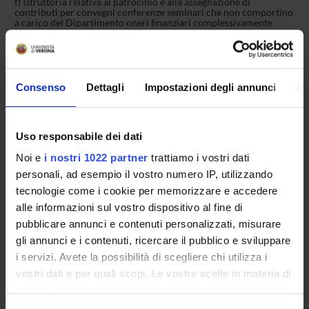
f) Istruttoria relativa al patrocinio e alla assegnazione di
contributi per convegni conferenze seminari che non comportino
a carico del Dipartimento oneri finanziari complessivamente
superiori alla quota di € 1.000;
g) Istruttoria relativa alla concessione dell'utilizzo del logo di
Dipartimento;
h) Istruttoria relativa all'accettazione di donazioni liberali.
Consenso
Dettagli
Impostazioni degli annunci
In
Uso responsabile dei dati
COMPONENTI
Noi e
i nostri 1022 partner
trattiamo i vostri dati
personali, ad esempio il vostro numero IP, utilizzando
Carlo Chiurco
tecnologie come i cookie per memorizzare e accedere
Rappresentante associati
alle informazioni sul vostro dispositivo al fine di
Lucia De Franceschi
pubblicare annunci e contenuti personalizzati, misurare
Rappresentante ordinari
gli annunci e i contenuti, ricercare il pubblico e sviluppare
Enrica Federti
i servizi. Avete la possibilità di scegliere chi utilizza i
Rappresentante personale TA
vostri dati e per quali scopi. Le vostre scelte in materia di
Michele Lora
privacy sono applicabili solo su questa proprietà digitale
Rappresentante ricercatori
in cui avete effettuato le vostre scelte. È possibile