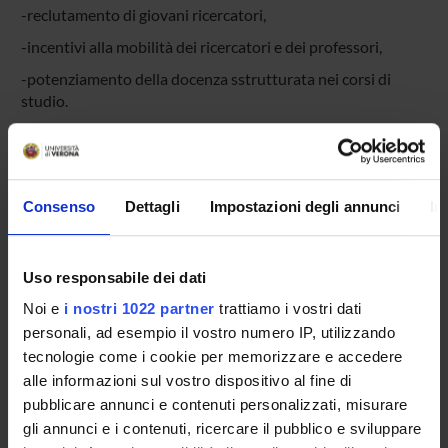
-reclutamento di giovani ricercatori,
-incentivi alla mobilità dei ricercatori e dei professori,
-potenziamento della docenza sstrutturata nei corsi di
studio.
Consenso
Dettagli
Impostazioni degli annunci
In
COMPONENTI
Uso responsabile dei dati
Franco Fummi
Componente
Noi e
i nostri 1022 partner
trattiamo i vostri dati
personali, ad esempio il vostro numero IP, utilizzando
Mauro Krampera
Componente
tecnologie come i cookie per memorizzare e accedere
alle informazioni sul vostro dispositivo al fine di
pubblicare annunci e contenuti personalizzati, misurare
gli annunci e i contenuti, ricercare il pubblico e sviluppare
SEDUTE E VERBALI