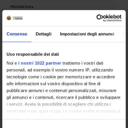
Michele Lora
Componente
Bogdan Mihai Maris
Componente
Consenso
Dettagli
Impostazioni degli annunci
In
Pasquina Marzola
Componente
Gloria Menegaz
Uso responsabile dei dati
Componente
Noi e
i nostri 1022 partner
trattiamo i vostri dati
Riccardo Muradore
personali, ad esempio il vostro numero IP, utilizzando
Componente
tecnologie come i cookie per memorizzare e accedere
Francesca Benedetta Pizzini
alle informazioni sul vostro dispositivo al fine di
Componente
pubblicare annunci e contenuti personalizzati, misurare
Graziano Pravadelli
gli annunci e i contenuti, ricercare il pubblico e sviluppare
Componente
i servizi. Avete la possibilità di scegliere chi utilizza i
Francesco Setti
vostri dati e per quali scopi. Le vostre scelte in materia di
Componente
privacy sono applicabili solo su questa proprietà digitale
Silvia Francesca Storti
in cui avete effettuato le vostre scelte. È possibile
Selezione