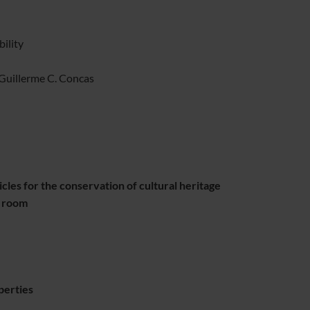
ility
 Guillerme C. Concas
les for the conservation of cultural heritage
t room
perties