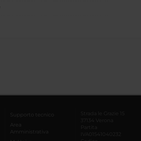
e
Strada le Grazie 15
Supporto tecnico
37134 Verona
Area
Partita
Amministrativa
IVA01541040232