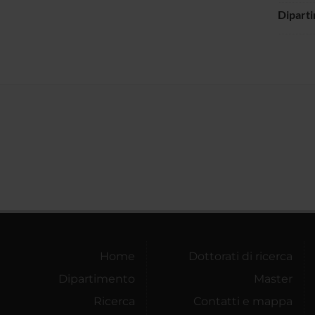
Dipart
Home
Dottorati di ricerca
Dipartimento
Master
Ricerca
Contatti e mappa