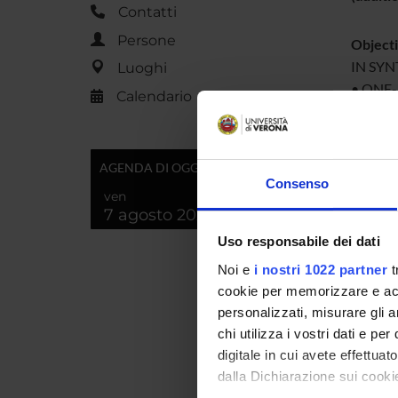
Contatti
Persone
Object
IN SY
Luoghi
• ONE-
Calendario
• “GRE
• SCAL
AGENDA DI OGGI
IN CO
Consenso
ven
• AEST
7 agosto 2026
• COMP
Uso responsabile dei dati
• PEN
Noi e
i nostri 1022 partner
t
• MEC
cookie per memorizzare e acce
personalizzati, misurare gli an
chi utilizza i vostri dati e pe
Project
digitale in cui avete effettua
• Ca’ Fo
dalla Dichiarazione sui cookie
• Univer