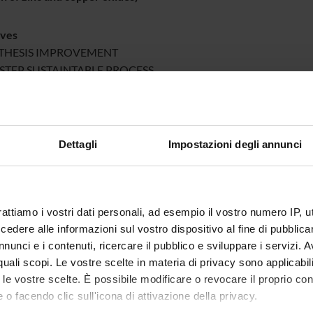
ives
NTHESIS IMPROVEMENT
STEP SUSTAINTABLE PROCESS
EN ROUTE”
ABLE
NSERVATION APPLICATIONS
Dettagli
Impostazioni degli annunci
HETIC
ATIBILITY
ETRATION DEPTH
rattiamo i vostri dati personali, ad esempio il vostro numero IP, 
HANICAL PROPERTIES
dere alle informazioni sul vostro dispositivo al fine di pubblica
nunci e i contenuti, ricercare il pubblico e sviluppare i servizi. A
r quali scopi. Le vostre scelte in materia di privacy sono applicabi
 Partners
to le vostre scelte. È possibile modificare o revocare il proprio 
scari University,
 o facendo clic sull'icona di attivazione della privacy.
sity of L’Aquila