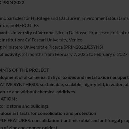
 PRIN 2022
nanoparticles for HERitage and CULture in Environmental Sustainab
ym
: nanoHERCULES
pants University of Verona
: Nicola Daldosso, Francesco Enrichi e
 Institution
: Ca’ Foscari University, Venice
g
: Ministero Università e Ricerca (PRIN2022JESYNS)
of activity
: 24 months from February 7, 2025 to February 6, 2027
OINTS OF THE PROJECT
opment of alkaline earth hydroxides and metal oxide nanopartic
IVE SYNTHESIS: sustainable, scalable, high-yield, in water, a
ture and without chemical additives
ATION :
storic stone and buildings
llulose artifacts for consolidation and protection
E FEATURES: consolidation + antimicrobial and antifungal pro
on of zinc and copper oxides)