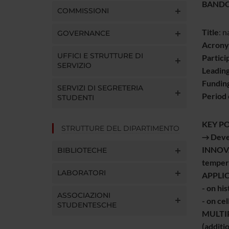
BANDO
COMMISSIONI
Title
: 
GOVERNANCE
Acron
UFFICI E STRUTTURE DI
Partici
SERVIZIO
Leading
Fundin
SERVIZI DI SEGRETERIA
Period 
STUDENTI
KEY P
STRUTTURE DEL DIPARTIMENTO
→ Devel
INNOVAT
BIBLIOTECHE
tempera
LABORATORI
APPLIC
- on hi
ASSOCIAZIONI
- on ce
STUDENTESCHE
MULTIPL
(additi