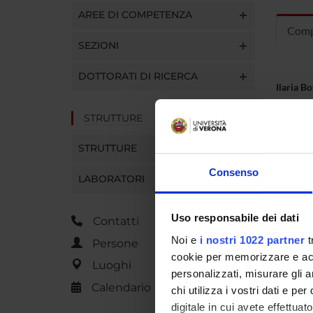
AREE DI COMPETENZA
Comp
SEZIONI
DOTTORATI DI RICERCA
Ilaria B
STRUTTURE
Gloria 
STRUTTURE
Consenso
LABORATORI
Uso responsabile dei dati
Contatti
Noi e
i nostri 1022 partner
t
Persone
cookie per memorizzare e acce
Luoghi
personalizzati, misurare gli an
Calendario
chi utilizza i vostri dati e pe
digitale in cui avete effettua