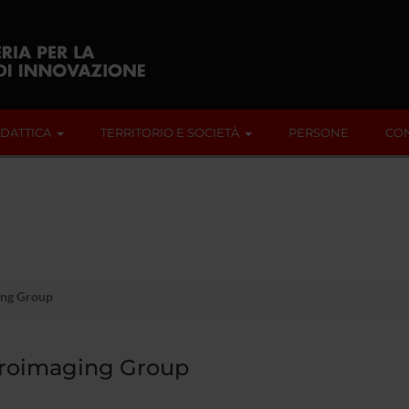
IDATTICA
TERRITORIO E SOCIETÀ
PERSONE
CON
ng Group
roimaging Group