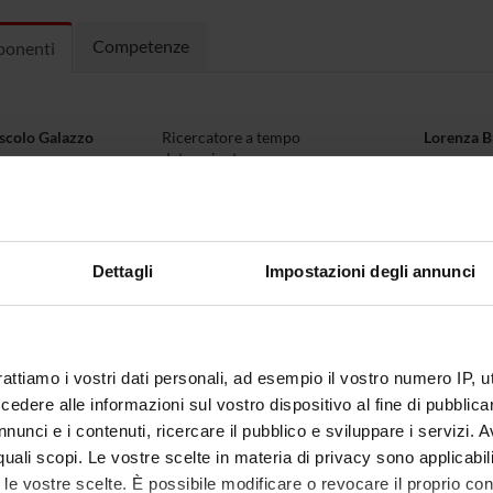
Competenze
onenti
oscolo Galazzo
Ricercatore a tempo
Lorenza B
determinato
Menegaz
Professore ordinario
Silvia Fra
Dettagli
Impostazioni degli annunci
rattiamo i vostri dati personali, ad esempio il vostro numero IP, 
dere alle informazioni sul vostro dispositivo al fine di pubblica
nunci e i contenuti, ricercare il pubblico e sviluppare i servizi. A
r quali scopi. Le vostre scelte in materia di privacy sono applicabi
to le vostre scelte. È possibile modificare o revocare il proprio 