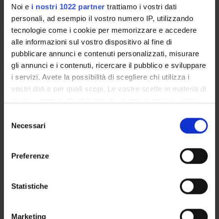
Noi e
i nostri 1022 partner
trattiamo i vostri dati
percorso formativo. Tali corsi saranno successivamente
personali, ad esempio il vostro numero IP, utilizzando
disattivati.
tecnologie come i cookie per memorizzare e accedere
alle informazioni sul vostro dispositivo al fine di
CORSO A ESAURIMENTO
pubblicare annunci e contenuti personalizzati, misurare
gli annunci e i contenuti, ricercare il pubblico e sviluppare
Laurea magistrale in Computer Engineering
i servizi. Avete la possibilità di scegliere chi utilizza i
for Intelligent Systems [LM-32]
vostri dati e per quali scopi. Le vostre scelte in materia di
privacy sono applicabili solo su questa proprietà digitale
Classe di appartenenza: LM-32
in cui avete effettuato le vostre scelte. È possibile
Selezione
modificare o revocare il proprio consenso in qualsiasi
Necessari
del
Sede: Verona
momento dalla Dichiarazione sui cookie o facendo clic
consenso
sull'icona di attivazione della privacy.
CORSO A ESAURIMENTO
Preferenze
Con il tuo consenso, vorremmo anche:
Laurea magistrale in Computer Engineering
raccogliere informazioni sulla tua posizione
Statistiche
for Robotics and Smart Industry
geografica, con un'approssimazione di qualche
metro,
Classe di appartenenza: LM-32
Marketing