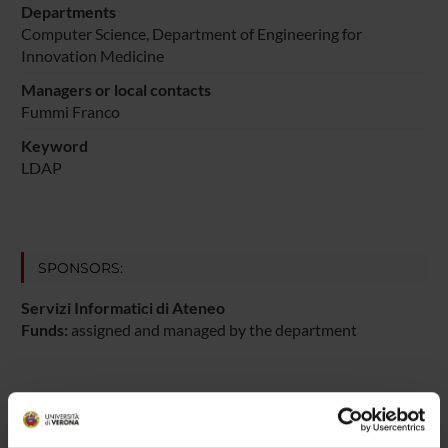
Departments
Computer Science
, Department of Engineering for
Innovation Medicine
Managers or local contacts
Fummi Franco
Keyword
LDAP
SPONSORS:
Servizi Informatici di Ateneo
Funds:
assigned and managed by the department
PROJECT PARTICIPANTS