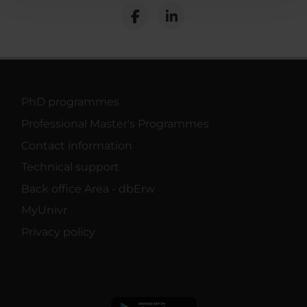
con altre informazioni che hai fornito loro o che hanno
raccolto dal tuo utilizzo dei loro servizi.
PhD programmes
Professional Master's Programmes
Contact information
Technical support
Back office Area - dbErw
MyUnivr
Privacy policy