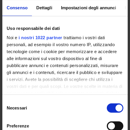
Stefano Cailotto
Consenso
Dettagli
Impostazioni degli annunci
In
Nicola Drago
Temporary Professor
Uso responsabile dei dati
Franco Fummi
Full Professor
Noi e
i nostri 1022 partner
trattiamo i vostri dati
personali, ad esempio il vostro numero IP, utilizzando
Walter Vendraminetto
tecnologie come i cookie per memorizzare e accedere
Scholarship holder
alle informazioni sul vostro dispositivo al fine di
pubblicare annunci e contenuti personalizzati, misurare
gli annunci e i contenuti, ricercare il pubblico e sviluppare
i servizi. Avete la possibilità di scegliere chi utilizza i
ACTIVITIES
vostri dati e per quali scopi. Le vostre scelte in materia di
privacy sono applicabili solo su questa proprietà digitale
AREA OF RESPONSIBILITY
in cui avete effettuato le vostre scelte. È possibile
Selezione
modificare o revocare il proprio consenso in qualsiasi
Necessari
del
SECTIONS
momento dalla Dichiarazione sui cookie o facendo clic
consenso
sull'icona di attivazione della privacy.
PHD PROGRAMMES
Preferenze