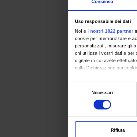
Consenso
interess
di deri
ulterior
Uso responsabile dei dati
alienazi
ne sugge
Noi e
i nostri 1022 partner
t
cookie per memorizzare e acce
personalizzati, misurare gli an
SPO
chi utilizza i vostri dati e pe
digitale in cui avete effettua
Fondo 
dalla Dichiarazione sui cookie
Con il tuo consenso, vorrem
Selezione
raccogliere informazi
Necessari
del
Identificare il tuo di
consenso
PROJ
digitali).
Approfondisci come vengono el
Giovann
modificare o ritirare il tuo 
Rifiuta
Stefano
Utilizziamo i cookie per perso