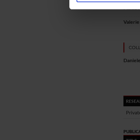
nostro traffico. Condividiamo 
Mirko F
di analisi dei dati web, pubbl
Valeri
che hanno raccolto dal tuo uti
COLL
Daniele
RESEA
Privat
PUBLIC