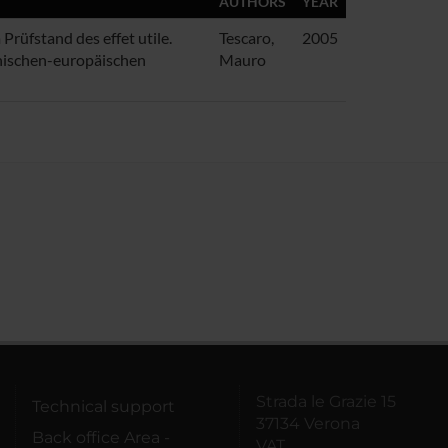
AUTHORS
YEAR
Prüfstand des effet utile.
Tescaro,
2005
enischen-europäischen
Mauro
Strada le Grazie 15
Technical support
37134 Verona
Back office Area -
VAT