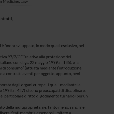
on Medicine,
Law
ntratti,
si è finora sviluppato, in modo quasi esclusivo, nel
ttiva 97/7/CE “relativa alla protezione dei
aliano con d.lgs. 22 maggio 1999, n. 185), e la
eni di consumo” (attuata mediante l’introduzione,
anto a contratti aventi per oggetto, appunto, beni
orata dagli organi europei, i quali, mediante la
1998, n. 427) si sono preoccupati di disciplinare,
uel particolare diritto di godimento turnario (per un
tuto della multiproprietà, né, tanto meno, sancirne
diversi Stati membri), essendosi limitato a