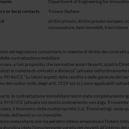
ments
Department of Engineering for Innovati
s or local contacts
Troiano Stefano
rd
diritto privato, diritto privato europeo, co
consumatore, beni immobili, trascrizione
ento del legislatore comunitario in materia di diritto dei contratti 
 della contrattazione mobiliare.
nsare, a tale proposito, che normative assai rilevanti, quali la Dire
ori in materia di contratti a distanza” (attuata nell’ordinamento it
va 99/44/CE “su taluni aspetti della vendita e delle garanzie dei b
rno del codice civile, degli artt. 1519-bis ss.) sono applicabili solt
 parte, la contrattazione immobiliare non è stata completamente ign
va 97/47/CE (attuata nel nostro ordinamento con d.lgs. 9 novembre 
colare, il fenomeno della multiproprietà (c.d. Timesharing), ossia q
riodo dell’anno) su un immobile.
latore comunitario non ha peraltro inteso armonizzare l’intero isti
a giuridica (data l’innumerevole varietà dei modelli all’interno dei 