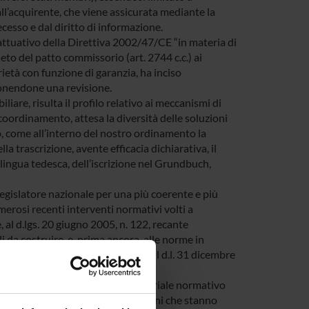
all’acquirente, che viene assicurata mediante la
ecesso e dal diritto di informazione.
 attuativo della Direttiva 2002/47/CE “in materia di
vieto del patto commissorio (art. 2744 c.c.) ai
ietà con funzione di garanzia, ha inciso
mponendone una revisione.
are, risulta il profilo relativo ai meccanismi di
 coordinamento, attesa la diversità delle soluzioni
do, come all’interno del nostro ordinamento la
a trascrizione, avente efficacia dichiarativa, il
 lingua tedesca, dell’iscrizione nel Grundbuch,
gislatore nazionale per una più coerente e più
merosi recenti interventi normativi volti a
e, al d.lgs. 20 giugno 2005, n. 122, recante
li da costruire, e, prima ancora, alle norme in
 introdotte nel codice civile con il d.l. 31 dicembre
te l’indagine e l’analisi del materiale normativo
stizia, le principali trasformazioni che stanno