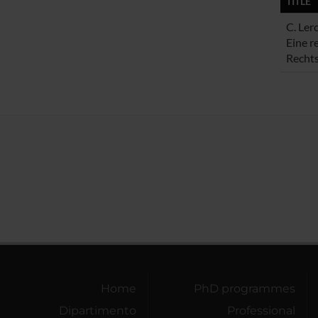
TITLE
C. Ler
Eine r
Rechts
Home
PhD programmes
Dipartimento
Professional