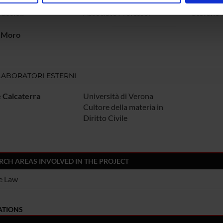
inoltre informazioni sul modo in cui utilizzi il nostro sito con i n
accioli
Associate Professor
Stefano 
icità e social media, i quali potrebbero combinarle con altre inform
e Moro
lizzo dei loro servizi.
ABORATORI ESTERNI
 Calcaterra
Università di Verona
Cultore della materia in
Diritto Civile
RCH AREAS INVOLVED IN THE PROJECT
e Law
ATIONS