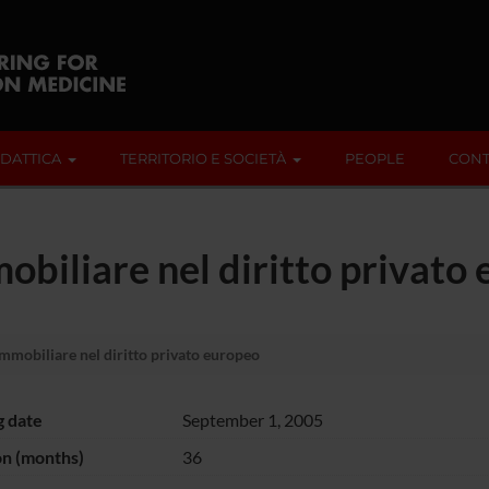
IDATTICA
TERRITORIO E SOCIETÀ
PEOPLE
CONT
obiliare nel diritto privato
mmobiliare nel diritto privato europeo
g date
September 1, 2005
on (months)
36