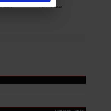
ostri partner che si occupano
Troiano
Full Professor
azioni che hai fornito loro o