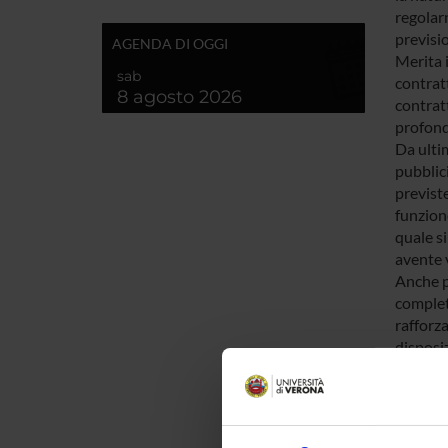
regolarn
previsio
AGENDA DI OGGI
Merita i
sab
contratt
8 agosto 2026
contratt
profond
Da ultim
pubblici
previste
funzione
quale si
avente 
Anche p
completa
rafforza
disposiz
materia 
1996, n.
La rice
summenz