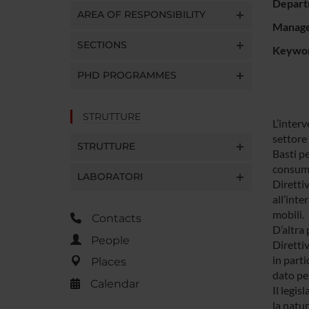
Depart
AREA OF RESPONSIBILITY
Manager
SECTIONS
Keywo
PHD PROGRAMMES
STRUTTURE
L’interv
settore
STRUTTURE
Basti pe
consumat
LABORATORI
Diretti
all’inte
mobili.
Contacts
D’altra
People
Diretti
in parti
Places
dato pe
Calendar
Il legis
la natur