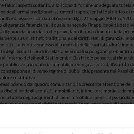
e taluni aspetti soltanto, allo scopo di fornire un’adeguata tutela 
ne degli ormai tradizionali strumenti rappresentati dal diritto di r
noltre di essere ricordato il recente d.lgs. 21 maggio 2004, n. 170,
i di garanzia finanziaria”, il quale, sancendo l’inapplicabilità del di
i di garanzia finanziaria che prevedano il trasferimento della propr
amente su un istituto tradizionale dei diritti reali di garanzia, i
o, strettamente connesso alla materia della contrattazione immobili
tà degli acquisti, pure in relazione ai quali si pongono problemi di
 all’interno dei singoli Stati membri. Basti solo pensare, al riguar
 pubblicitaria in materia immobiliare venga assolta dall’istituto dell
 contrappone al diverso regime di pubblicità, presente nei Paesi di
valore costitutivo.
rescindendo dal quadro comunitario, la crescente attenzione del le
 disciplina degli acquisti immobiliari è, infine, testimoniata da nu
re la tutela degli acquirenti di beni immobili: si pensi, in particolar
ioni per la tutela dei diritti patrimoniali degli acquirenti di immobi
di trascrizione dei contratti preliminari di acquisto di beni immobili
 669, conv. in l. 28 febbraio 1997, n. 30.
rca intende quindi muovere da queste premesse per studiare, median
ionato, nonché della giurisprudenza nazionale e della Corte di Giu