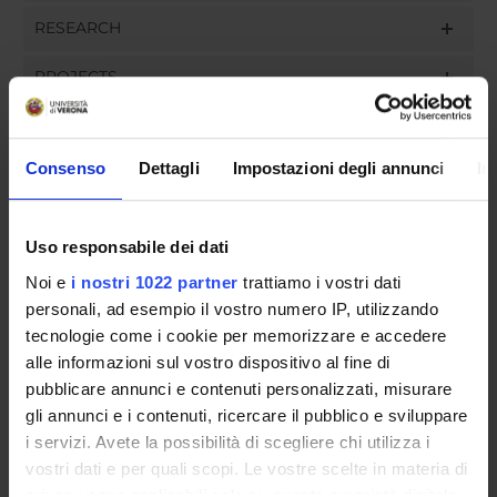
RESEARCH
PROJECTS
ASSIGNMENTS
Consenso
Dettagli
Impostazioni degli annunci
In
ORGANIZZAZIONE
Uso responsabile dei dati
Noi e
i nostri 1022 partner
trattiamo i vostri dati
COMMITTEES
personali, ad esempio il vostro numero IP, utilizzando
tecnologie come i cookie per memorizzare e accedere
GOVERNANCE
alle informazioni sul vostro dispositivo al fine di
pubblicare annunci e contenuti personalizzati, misurare
UFFICI E STRUTTURE DI SERVIZIO
gli annunci e i contenuti, ricercare il pubblico e sviluppare
SERVIZI DI SEGRETERIA STUDENTI
i servizi. Avete la possibilità di scegliere chi utilizza i
vostri dati e per quali scopi. Le vostre scelte in materia di
privacy sono applicabili solo su questa proprietà digitale
STRUTTURE DEL DIPARTIMENTO