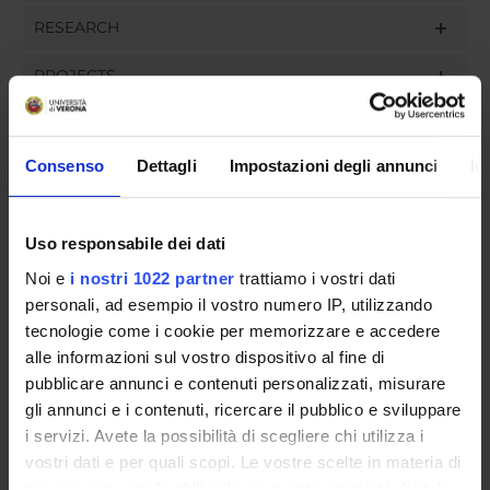
RESEARCH
PROJECTS
ASSIGNMENTS
Consenso
Dettagli
Impostazioni degli annunci
In
ORGANIZZAZIONE
Uso responsabile dei dati
Noi e
i nostri 1022 partner
trattiamo i vostri dati
COMMITTEES
personali, ad esempio il vostro numero IP, utilizzando
tecnologie come i cookie per memorizzare e accedere
GOVERNANCE
alle informazioni sul vostro dispositivo al fine di
pubblicare annunci e contenuti personalizzati, misurare
UFFICI E STRUTTURE DI SERVIZIO
gli annunci e i contenuti, ricercare il pubblico e sviluppare
SERVIZI DI SEGRETERIA STUDENTI
i servizi. Avete la possibilità di scegliere chi utilizza i
vostri dati e per quali scopi. Le vostre scelte in materia di
privacy sono applicabili solo su questa proprietà digitale
STRUTTURE DEL DIPARTIMENTO