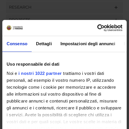
RESEARCH
PROJECTS
ASSIGNMENTS
Consenso
Dettagli
Impostazioni degli annunci
In
ORGANIZZAZIONE
Uso responsabile dei dati
Noi e
i nostri 1022 partner
trattiamo i vostri dati
COMMITTEES
personali, ad esempio il vostro numero IP, utilizzando
tecnologie come i cookie per memorizzare e accedere
GOVERNANCE
alle informazioni sul vostro dispositivo al fine di
pubblicare annunci e contenuti personalizzati, misurare
UFFICI E STRUTTURE DI SERVIZIO
gli annunci e i contenuti, ricercare il pubblico e sviluppare
SERVIZI DI SEGRETERIA STUDENTI
i servizi. Avete la possibilità di scegliere chi utilizza i
vostri dati e per quali scopi. Le vostre scelte in materia di
privacy sono applicabili solo su questa proprietà digitale
STRUTTURE DEL DIPARTIMENTO