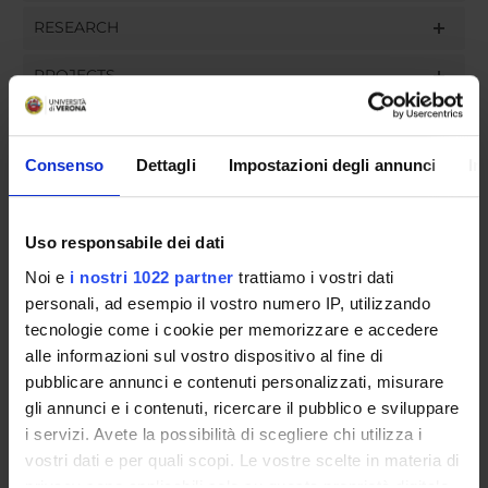
RESEARCH
PROJECTS
ASSIGNMENTS
Consenso
Dettagli
Impostazioni degli annunci
In
ORGANIZZAZIONE
Uso responsabile dei dati
Noi e
i nostri 1022 partner
trattiamo i vostri dati
COMMITTEES
personali, ad esempio il vostro numero IP, utilizzando
tecnologie come i cookie per memorizzare e accedere
GOVERNANCE
alle informazioni sul vostro dispositivo al fine di
pubblicare annunci e contenuti personalizzati, misurare
UFFICI E STRUTTURE DI SERVIZIO
gli annunci e i contenuti, ricercare il pubblico e sviluppare
SERVIZI DI SEGRETERIA STUDENTI
i servizi. Avete la possibilità di scegliere chi utilizza i
vostri dati e per quali scopi. Le vostre scelte in materia di
privacy sono applicabili solo su questa proprietà digitale
STRUTTURE DEL DIPARTIMENTO