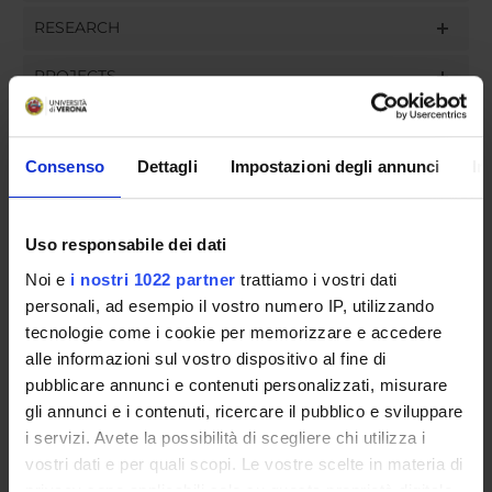
RESEARCH
PROJECTS
ASSIGNMENTS
Consenso
Dettagli
Impostazioni degli annunci
In
ORGANIZZAZIONE
Uso responsabile dei dati
Noi e
i nostri 1022 partner
trattiamo i vostri dati
COMMITTEES
personali, ad esempio il vostro numero IP, utilizzando
tecnologie come i cookie per memorizzare e accedere
GOVERNANCE
alle informazioni sul vostro dispositivo al fine di
pubblicare annunci e contenuti personalizzati, misurare
UFFICI E STRUTTURE DI SERVIZIO
gli annunci e i contenuti, ricercare il pubblico e sviluppare
SERVIZI DI SEGRETERIA STUDENTI
i servizi. Avete la possibilità di scegliere chi utilizza i
vostri dati e per quali scopi. Le vostre scelte in materia di
privacy sono applicabili solo su questa proprietà digitale
STRUTTURE DEL DIPARTIMENTO