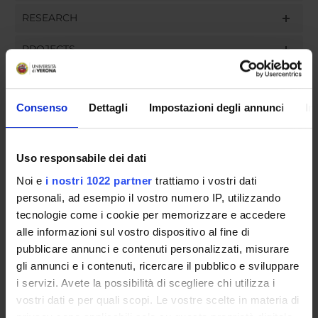
RESEARCH
PROJECTS
ASSIGNMENTS
Consenso
Dettagli
Impostazioni degli annunci
In
ORGANIZZAZIONE
Uso responsabile dei dati
Noi e
i nostri 1022 partner
trattiamo i vostri dati
COMMITTEES
personali, ad esempio il vostro numero IP, utilizzando
tecnologie come i cookie per memorizzare e accedere
GOVERNANCE
alle informazioni sul vostro dispositivo al fine di
pubblicare annunci e contenuti personalizzati, misurare
UFFICI E STRUTTURE DI SERVIZIO
gli annunci e i contenuti, ricercare il pubblico e sviluppare
SERVIZI DI SEGRETERIA STUDENTI
i servizi. Avete la possibilità di scegliere chi utilizza i
vostri dati e per quali scopi. Le vostre scelte in materia di
privacy sono applicabili solo su questa proprietà digitale
STRUTTURE DEL DIPARTIMENTO