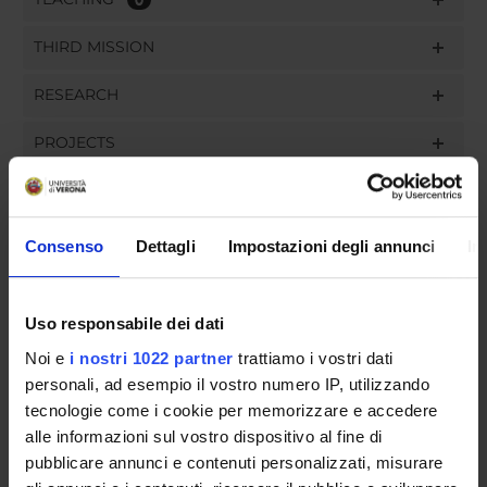
THIRD MISSION
RESEARCH
PROJECTS
PUBLICATIONS
ASSIGNMENTS
Consenso
Dettagli
Impostazioni degli annunci
In
Uso responsabile dei dati
ORGANIZZAZIONE
Noi e
i nostri 1022 partner
trattiamo i vostri dati
personali, ad esempio il vostro numero IP, utilizzando
COMMITTEES
tecnologie come i cookie per memorizzare e accedere
alle informazioni sul vostro dispositivo al fine di
GOVERNANCE
pubblicare annunci e contenuti personalizzati, misurare