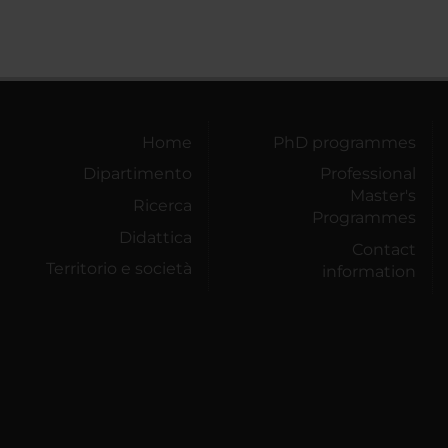
Home
PhD programmes
Dipartimento
Professional
Master's
Ricerca
Programmes
Didattica
Contact
Territorio e società
information