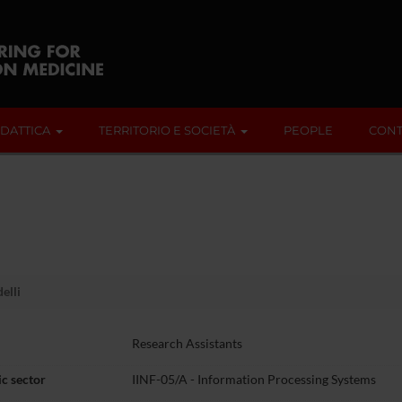
IDATTICA
TERRITORIO E SOCIETÀ
PEOPLE
CONT
elli
Research Assistants
c sector
IINF-05/A - Information Processing Systems