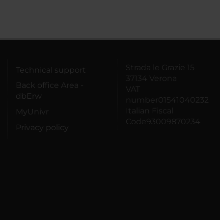
Strada le Grazie 15
Technical support
37134 Verona
Back office Area -
VAT
dbErw
number01541040232
Italian Fiscal
MyUnivr
Code93009870234
Privacy policy