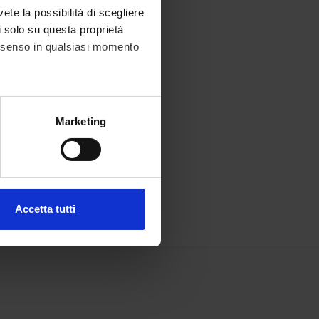
vete la possibilità di scegliere
li solo su questa proprietà
consenso in qualsiasi momento
alche metro,
Marketing
e specifiche (impronte
ezione dettagli
. Puoi
Accetta tutti
l media e per analizzare il
ostri partner che si occupano
azioni che hai fornito loro o