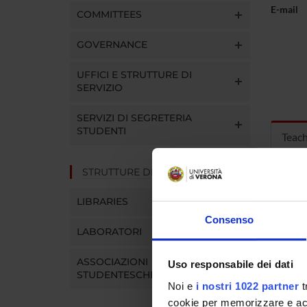
E-mail
COMMITTEES
GOVERNANCE
UFFICI E STRUTTURE DI
SERVIZIO
SERVIZI DI SEGRETERIA
STUDENTI
Teac
STRUTTURE DEL DIPARTIMENTO
MOD
LIBRARIES
Modules
Consenso
Click o
LABORATORI
ASSOCIAZIONI
Uso responsabile dei dati
STUDENTESCHE
Noi e
i nostri 1022 partner
t
cookie per memorizzare e acce